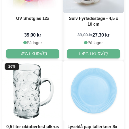
UV Shotglas 12x
Sølv Fyrfadsstage - 4,5 x
10 cm
39,00 kr
27,30 kr
39,00 kr
På lager
På lager
LÆG I KURV
LÆG I KURV
20%
0,5 liter oktoberfest ølkrus
Lyseblå pap tallerkner 8x -