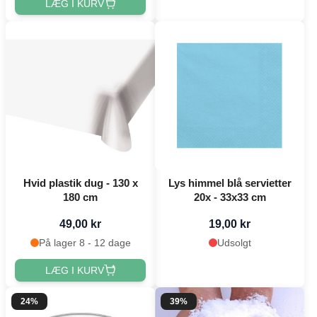
LÆG I KURV
Hvid plastik dug - 130 x
Lys himmel blå servietter
180 cm
20x - 33x33 cm
49,00 kr
19,00 kr
På lager 8 - 12 dage
Udsolgt
LÆG I KURV
24%
39%