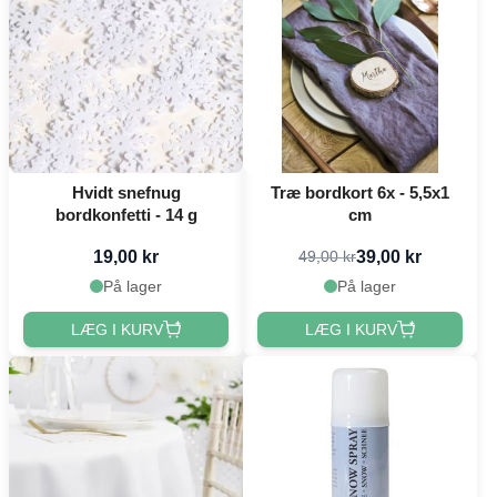
Hvidt snefnug
Træ bordkort 6x - 5,5x1
bordkonfetti - 14 g
cm
19,00 kr
39,00 kr
49,00 kr
På lager
På lager
LÆG I KURV
LÆG I KURV