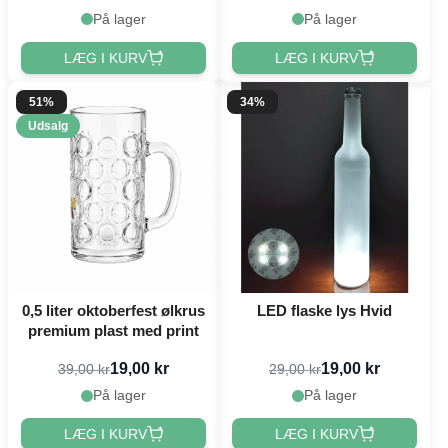
På lager
På lager
LÆG I KURV
LÆG I KURV
51%
34%
Udsalg
0,5 liter oktoberfest ølkrus
LED flaske lys Hvid
premium plast med print
19,00 kr
19,00 kr
39,00 kr
29,00 kr
På lager
På lager
LÆG I KURV
LÆG I KURV