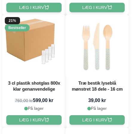
LÆG I KURV
LÆG I KURV
21%
Bestseller
3 cl plastik shotglas 800x
Træ bestik lyseblå
klar genanvendelige
mønstret 18 dele - 16 cm
599,00 kr
39,00 kr
760,00 kr
På lager
På lager
LÆG I KURV
LÆG I KURV