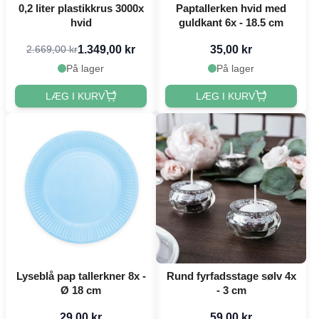
0,2 liter plastikkrus 3000x
Paptallerken hvid med
hvid
guldkant 6x - 18.5 cm
1.349,00 kr
35,00 kr
2.669,00 kr
På lager
På lager
LÆG I KURV
LÆG I KURV
Lyseblå pap tallerkner 8x -
Rund fyrfadsstage sølv 4x
Ø 18 cm
- 3 cm
29,00 kr
59,00 kr