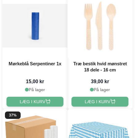
Mørkeblå Serpentiner 1x
Træ bestik hvid mønstret
18 dele - 16 cm
15,00 kr
39,00 kr
På lager
På lager
LÆG I KURV
LÆG I KURV
37%