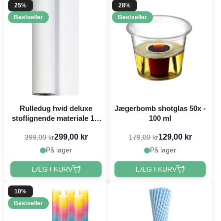
25%
28%
Bestseller
Bestseller
Rulledug hvid deluxe
Jægerbomb shotglas 50x -
stoflignende materiale 1,2
100 ml
x 25 meter
299,00 kr
129,00 kr
399,00 kr
179,00 kr
På lager
På lager
LÆG I KURV
LÆG I KURV
10%
Bestseller