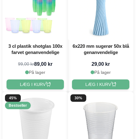
3 cl plastik shotglas 100x
6x220 mm sugerør 50x blå
farvet genanvendelige
genanvendelige
89,00 kr
29,00 kr
99,00 kr
På lager
På lager
LÆG I KURV
LÆG I KURV
45%
30%
Bestseller