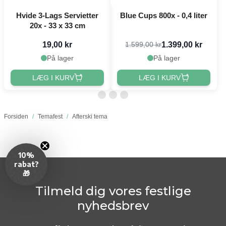
Hvide 3-Lags Servietter
Blue Cups 800x - 0,4 liter
20x - 33 x 33 cm
19,00 kr
1.399,00 kr
1.599,00 kr
På lager
På lager
LÆG I KURV
LÆG I KURV
Forsiden
/
Temafest
/
Afterski tema
10%
rabat?
🎁
Tilmeld dig vores festlige
nyhedsbrev