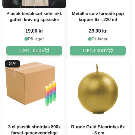
Plastik bestiksæt sølv inkl.
Metallic sølv farvede pap
gaffel, kniv og spiseske
kopper 6x - 220 ml
19,00 kr
29,00 kr
På lager
På lager
LÆG I KURV
LÆG I KURV
21%
3 cl plastik shotglas 800x
Runde Guld Stearinlys 6x
farvet genanvendelige
- 8 cm