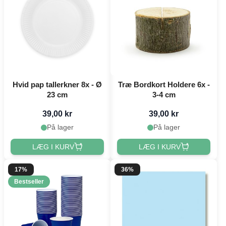
Hvid pap tallerkner 8x - Ø
Træ Bordkort Holdere 6x -
23 cm
3-4 cm
39,00 kr
39,00 kr
På lager
På lager
LÆG I KURV
LÆG I KURV
17%
36%
Bestseller