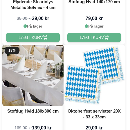
Flydende Stearinlys
Stofdug Hvid 140x170 cm
Metallic Sølv 5x - 4 cm
29,00 kr
79,00 kr
35,00 kr
På lager
På lager
LÆG I KURV
LÆG I KURV
18%
Stofdug Hvid 180x300 cm
Oktoberfest servietter 20X
- 33 x 33cm
139,00 kr
29,00 kr
169,00 kr