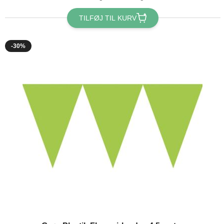
TILFØJ TIL KURV
-30%