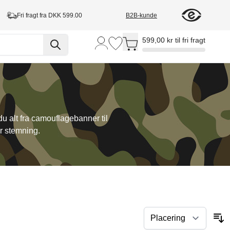
Fri fragt fra DKK 599.00
B2B-kunde
Toggle minicart, Cart is empty
599,00 kr til fri fragt
du alt fra camouflagebanner til
ær stemning.