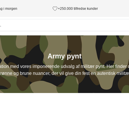
tag i morgen
+250.000 tilfredse kunder
Army pynt
eration med vores imponerende udvalg af militær pynt. Her finder 
grønne og brune nuancer, der vil give din fest en autentisk milit