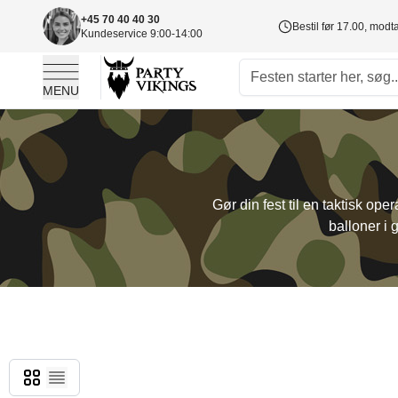
+45 70 40 40 30
Bestil før 17.00, mod
Kundeservice 9:00-14:00
MENU
Skip to Content
Gør din fest til en taktisk op
balloner i 
Gitter
Liste