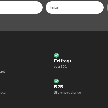
Fri fragt
over 599,-
eret
B2B
retur
Bliv erhvervskunde