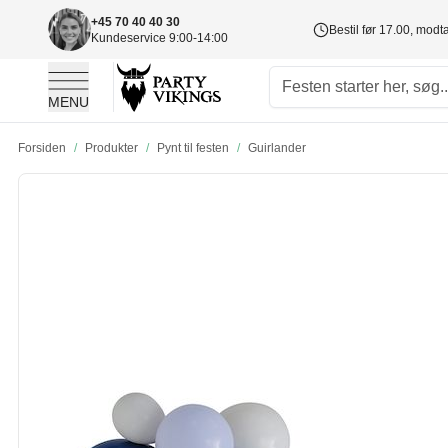
+45 70 40 40 30
Bestil før 17.00, mod
Kundeservice 9:00-14:00
MENU
Skip to Content
Forsiden
/
Produkter
/
Pynt til festen
/
Guirlander