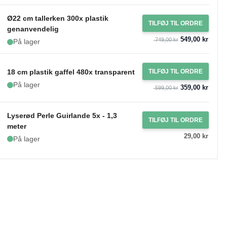
Ø22 cm tallerken 300x plastik
TILFØJ TIL ORDRE
genanvendelig
549,00 kr
749,00 kr
På lager
18 cm plastik gaffel 480x transparent
TILFØJ TIL ORDRE
På lager
359,00 kr
599,00 kr
Lyserød Perle Guirlande 5x - 1,3
TILFØJ TIL ORDRE
meter
29,00 kr
På lager