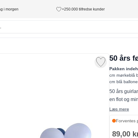
tag i morgen
+250.000 tilfredse kunder
50 års f
Pakken indeh
cm mørkeblå ba
cm blå ballone
50 års guirlan
en flot og mi
Læs mere
Forventes 
89,00 k