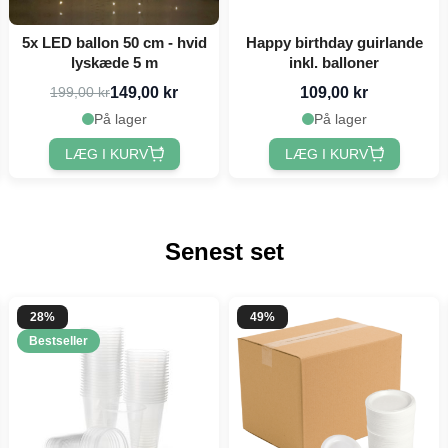
5x LED ballon 50 cm - hvid
Happy birthday guirlande
lyskæde 5 m
inkl. balloner
149,00 kr
109,00 kr
199,00 kr
På lager
På lager
LÆG I KURV
LÆG I KURV
Senest set
28%
49%
Bestseller