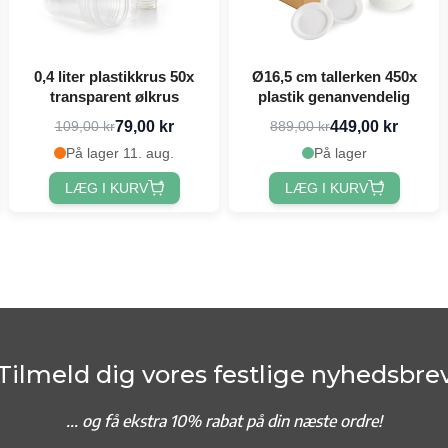
0,4 liter plastikkrus 50x
Ø16,5 cm tallerken 450x
transparent ølkrus
plastik genanvendelig
79,00 kr
449,00 kr
109,00 kr
889,00 kr
På lager 11. aug.
På lager
LÆG I KURV
LÆG I KURV
Tilmeld dig vores festlige nyhedsbre
... og f
å ekstra 10% rabat på din næste ordre!