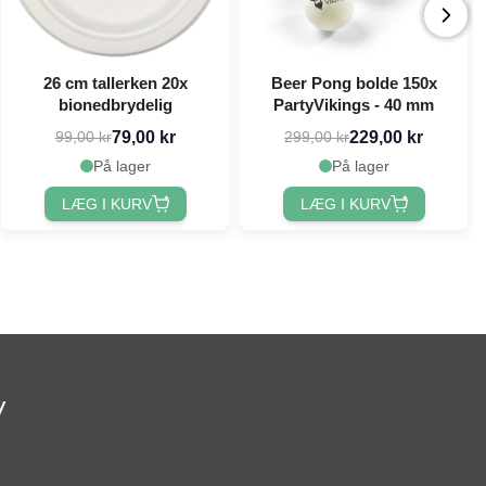
26 cm tallerken 20x
Beer Pong bolde 150x
bionedbrydelig
PartyVikings - 40 mm
79,00 kr
229,00 kr
99,00 kr
299,00 kr
På lager
På lager
LÆG I KURV
LÆG I KURV
v