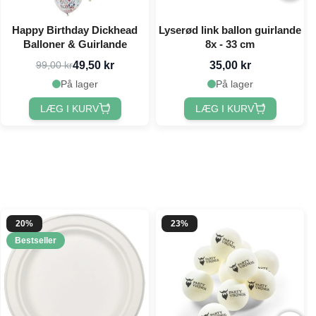
Happy Birthday Dickhead
Lyserød link ballon guirlande
Balloner & Guirlande
8x - 33 cm
49,50 kr
35,00 kr
99,00 kr
På lager
På lager
LÆG I KURV
LÆG I KURV
20%
23%
Bestseller