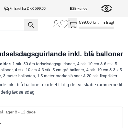
Fri fragt fra DKK 599.00
B2B-kunde
Toggle minicart, Cart is empty
599,00 kr til fri fragt
ødselsdagsguirlande inkl. blå balloner
older:
1 stk. 50 års fødselsdagsguirlande, 4 stk. 10 cm & 6 stk. 5
lloner, 4 stk. 10 cm & 3 stk. 5 cm grå balloner, 4 stk. 10 cm & 3 x 5
r, 3 meter ballontap, 1,5 meter mørkeblå snor & 20 stk. limprikker
de inkl. blå balloner er ideel til dig der vil skabe rammerne til
nderig fødselsdag
på lager 8 - 12 dage
r