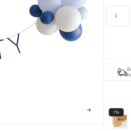
Antal
Én
Fr
7%