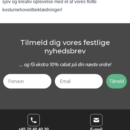
sjov og kreativ oplevelse med et af vores flotte
kostumehovedbeklædninger!
Tilmeld dig vores festlige
nyhedsbrev
... og f
å ekstra 10% rabat på din næste ordre!
Tilmeld
+45 70 40 40 30
E-mail