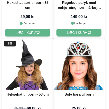
Heksehat sort til børn 35
Regnbue paryk med
cm
enhjørning horn hårbøjle
til børn
29,00 kr
149,00 kr
På lager
På lager
LÆG I KURV
LÆG I KURV
8%
Heksehat til børn - 53 cm
Sølv tiara til børn
69,00 kr
25,00 kr
75,00 kr