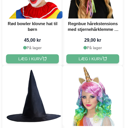
Rød bowler klovne hat til
Regnbue hårekstensions
børn
med stjernehårklemme til
børn
45,00 kr
29,00 kr
På lager
På lager
LÆG I KURV
LÆG I KURV