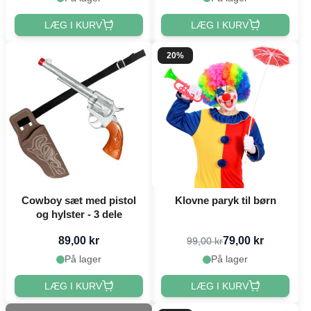
LÆG I KURV
LÆG I KURV
20%
Cowboy sæt med pistol
Klovne paryk til børn
og hylster - 3 dele
89,00 kr
79,00 kr
99,00 kr
På lager
På lager
LÆG I KURV
LÆG I KURV