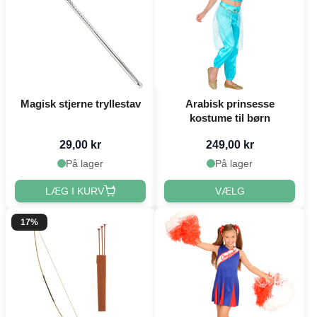
Magisk stjerne tryllestav
Arabisk prinsesse
kostume til børn
29,00 kr
249,00 kr
På lager
På lager
LÆG I KURV
VÆLG
17%