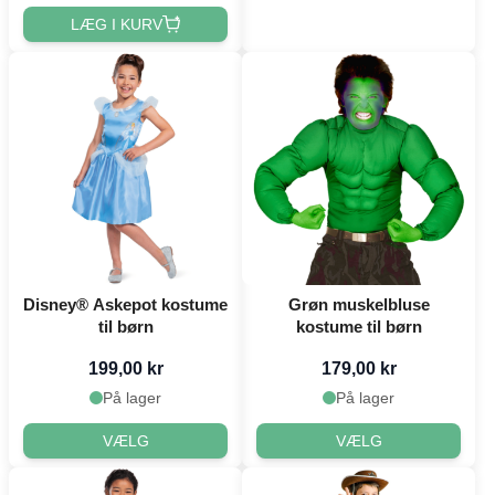
LÆG I KURV
Disney® Askepot kostume
Grøn muskelbluse
til børn
kostume til børn
199,00 kr
179,00 kr
På lager
På lager
VÆLG
VÆLG