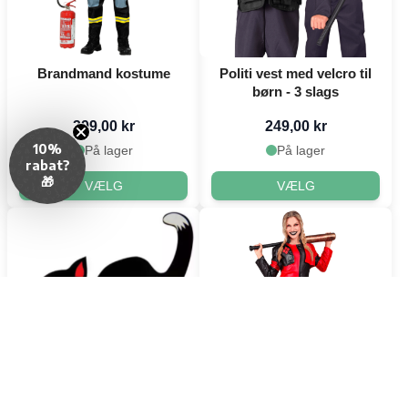
Brandmand kostume
Politi vest med velcro til
børn - 3 slags
399,00 kr
249,00 kr
10%
På lager
På lager
rabat?
🎁
VÆLG
VÆLG