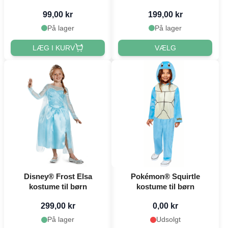
18x18 cm
99,00 kr
199,00 kr
På lager
På lager
LÆG I KURV
VÆLG
Disney® Frost Elsa
Pokémon® Squirtle
kostume til børn
kostume til børn
299,00 kr
0,00 kr
På lager
Udsolgt