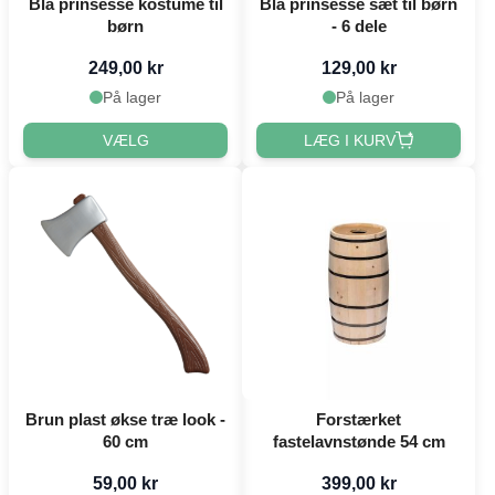
Blå prinsesse kostume til
Blå prinsesse sæt til børn
børn
- 6 dele
249,00 kr
129,00 kr
På lager
På lager
VÆLG
LÆG I KURV
Brun plast økse træ look -
Forstærket
60 cm
fastelavnstønde 54 cm
59,00 kr
399,00 kr