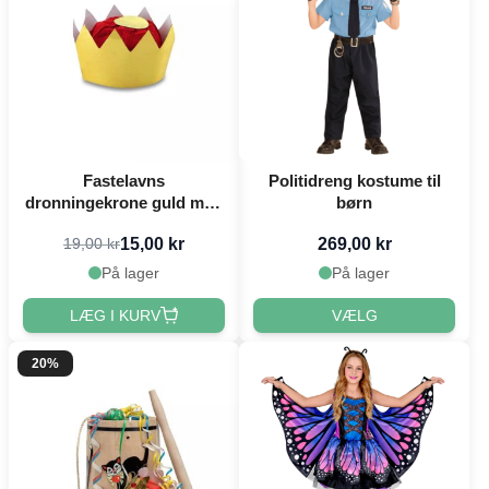
Fastelavns
Politidreng kostume til
dronningekrone guld med
børn
puld 9 cm
15,00 kr
269,00 kr
19,00 kr
På lager
På lager
LÆG I KURV
VÆLG
20%