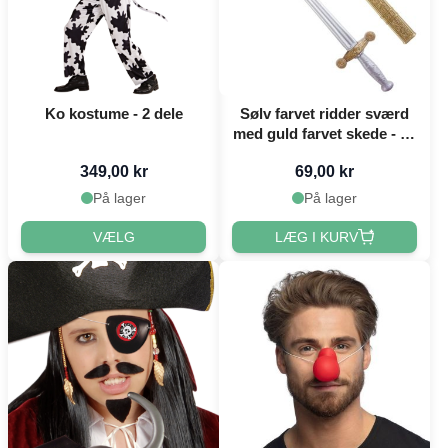
Ko kostume - 2 dele
Sølv farvet ridder sværd
med guld farvet skede - 75
cm
349,00 kr
69,00 kr
På lager
På lager
VÆLG
LÆG I KURV