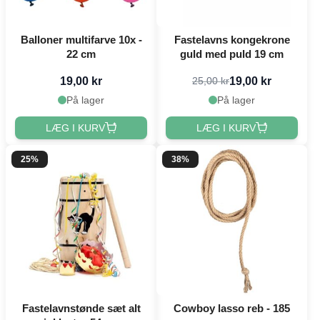
Balloner multifarve 10x -
Fastelavns kongekrone
22 cm
guld med puld 19 cm
19,00 kr
19,00 kr
25,00 kr
På lager
På lager
LÆG I KURV
LÆG I KURV
25%
38%
Fastelavnstønde sæt alt
Cowboy lasso reb - 185