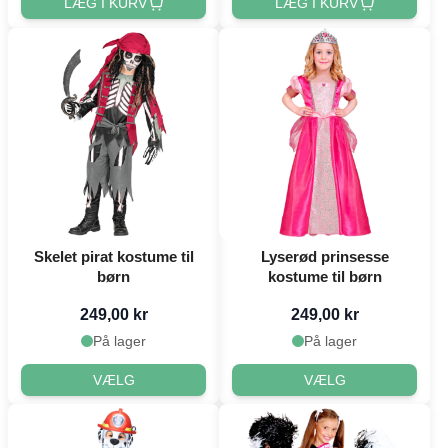
LÆG I KURV
LÆG I KURV
Skelet pirat kostume til
Lyserød prinsesse
børn
kostume til børn
249,00 kr
249,00 kr
På lager
På lager
VÆLG
VÆLG