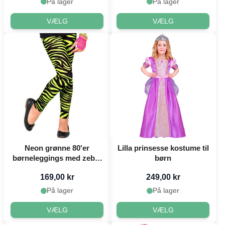
På lager
På lager
VÆLG
VÆLG
Neon grønne 80'er
Lilla prinsesse kostume til
børneleggings med zebra
børn
mønster
169,00 kr
249,00 kr
På lager
På lager
VÆLG
VÆLG