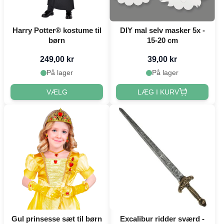
Harry Potter® kostume til
DIY mal selv masker 5x -
børn
15-20 cm
249,00 kr
39,00 kr
På lager
På lager
VÆLG
LÆG I KURV
Gul prinsesse sæt til børn
Excalibur ridder sværd -