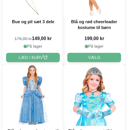
Bue og pil sæt 3 dele
Blå og rød cheerleader
kostume til børn
149,00 kr
199,00 kr
179,00 kr
På lager
På lager
LÆG I KURV
VÆLG