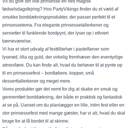
Vil du give din lille prinsesse en helt magisk
fødselsdagsfejring? Hos PartyVikings finder du et væld af
smukke borddækningsprodukter, der passer perfekt til et
prinsessetema. Fra elegante prinsessetallerkener og
servietter til funklende bordpynt, der lyser op i ethvert
børneværelse.
Vi har et stort udvalg af festtilbehør i pastelfarver som
lyserød, lilla og guld, der virkelig fremhæver den eventyrlige
atmosfære. Du kan finde alt, hvad du behøver til at pynte op
til en prinsessefest – bordløbere, kopper, små
desserttallerkener og meget mere.
Vores produkter gør det nemt for dig at skabe en smuk og
gennemført borddækning, der både er praktisk og fantastisk
at se på. Uanset om du planlægger en lille, intim fest eller en
stor prinsessefest med mange gæster, har vi alt, hvad du skal
bruge for at få bordet til at skinne.