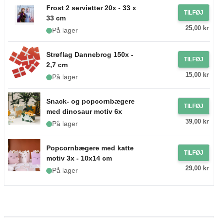
Frost 2 servietter 20x - 33 x
TILFØJ
33 cm
25,00 kr
På lager
Strøflag Dannebrog 150x -
TILFØJ
2,7 cm
15,00 kr
På lager
Snack- og popcornbægere
TILFØJ
med dinosaur motiv 6x
39,00 kr
På lager
Popcornbægere med katte
TILFØJ
motiv 3x - 10x14 cm
29,00 kr
På lager