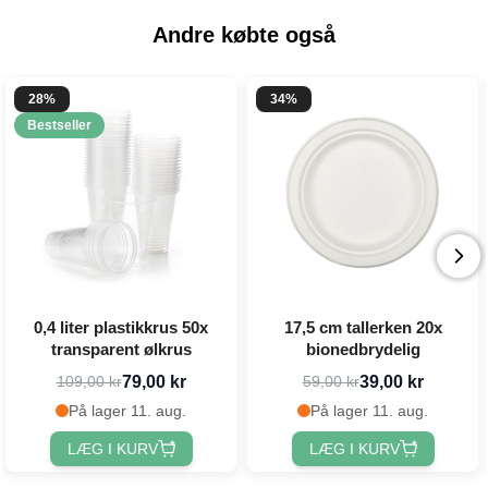
Andre købte også
28%
34%
Bestseller
0,4 liter plastikkrus 50x
17,5 cm tallerken 20x
transparent ølkrus
bionedbrydelig
79,00 kr
39,00 kr
109,00 kr
59,00 kr
På lager 11. aug.
På lager 11. aug.
LÆG I KURV
LÆG I KURV