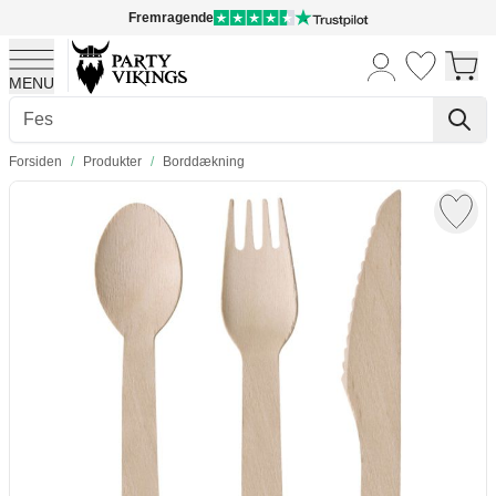
Fremragende
MENU
Skip to Content
Forsiden
/
Produkter
/
Borddækning