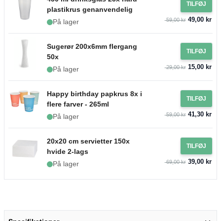
TILFØJ
plastikrus genanvendelig
49,00 kr
59,00 kr
På lager
Sugerør 200x6mm flergang
TILFØJ
50x
15,00 kr
29,00 kr
På lager
Happy birthday papkrus 8x i
TILFØJ
flere farver - 265ml
41,30 kr
59,00 kr
På lager
20x20 cm servietter 150x
TILFØJ
hvide 2-lags
39,00 kr
69,00 kr
På lager