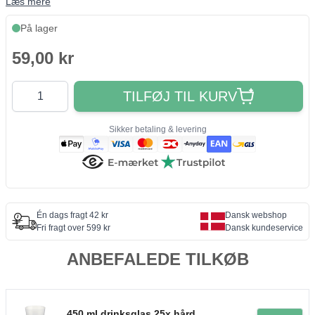
Læs mere
På lager
59,00 kr
Antal
TILFØJ TIL KURV
Sikker betaling & levering
Én dags fragt 42 kr
Dansk webshop
Fri fragt over 599 kr
Dansk kundeservice
ANBEFALEDE TILKØB
450 ml drinksglas 25x hård