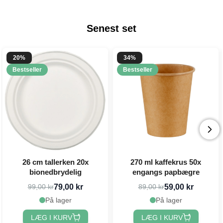
Senest set
20%
34%
Bestseller
Bestseller
26 cm tallerken 20x
270 ml kaffekrus 50x
bionedbrydelig
engangs papbægre
79,00 kr
59,00 kr
99,00 kr
89,00 kr
På lager
På lager
LÆG I KURV
LÆG I KURV