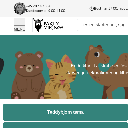
+45 70 40 40 30
Bestil før 17.00, mod
Kundeservice 9:00-14:00
MENU
Skip to Content
Er du klar til at skabe en f
farverige dekorationer og tilb
Teddybjørn tema