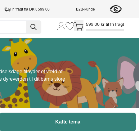
Fri fragt fra DKK 599.00
B2B-kunde
Toggle minicart, Cart is empty
599,00 kr til fri fragt
dselsdage tilbyder et væld af
 dyreverden til dit barns store
Katte tema