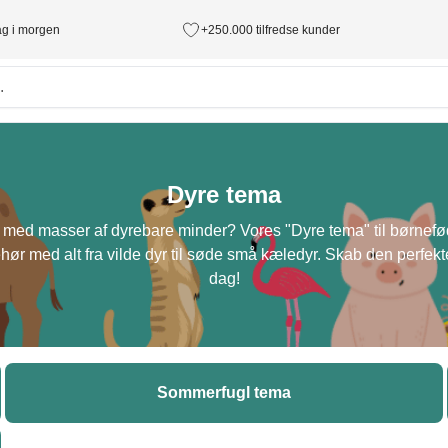
tag i morgen
+250.000 tilfredse kunder
Dyre tema
est med masser af dyrebare minder? Vores "Dyre tema" til børnefø
ehør med alt fra vilde dyr til søde små kæledyr. Skab den perfekte
dag!
Sommerfugl tema