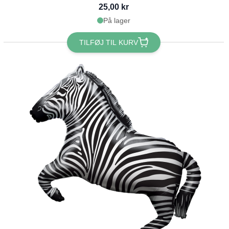
25,00 kr
På lager
TILFØJ TIL KURV