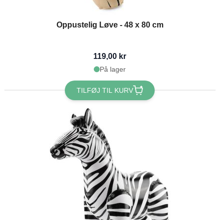
Oppustelig Løve - 48 x 80 cm
119,00 kr
På lager
TILFØJ TIL KURV