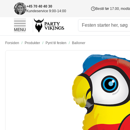
+45 70 40 40 30
Bestil før 17.00, mod
Kundeservice 9:00-14:00
MENU
Skip to Content
Forsiden
/
Produkter
/
Pynt til festen
/
Balloner