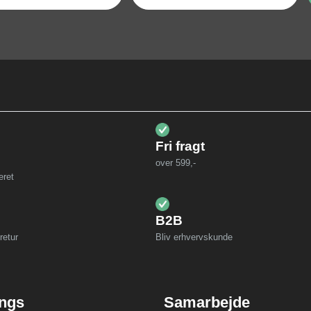
Fri fragt
over 599,-
eret
B2B
retur
Bliv erhvervskunde
ings
Samarbejde