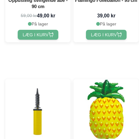
Oppustelig svingende abe -
Flamingo Folieballon - 95 cm
90 cm
49,00 kr
39,00 kr
59,00 kr
På lager
På lager
LÆG I KURV
LÆG I KURV