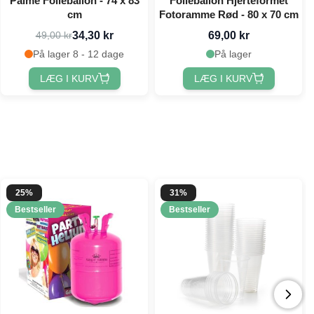
Palme Folieballon - 74 x 83
Folieballon Hjerteformet
cm
Fotoramme Rød - 80 x 70 cm
34,30 kr
69,00 kr
49,00 kr
På lager 8 - 12 dage
På lager
LÆG I KURV
LÆG I KURV
25%
31%
Bestseller
Bestseller