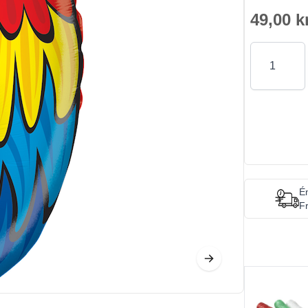
49,00 k
Antal
Én
Fr