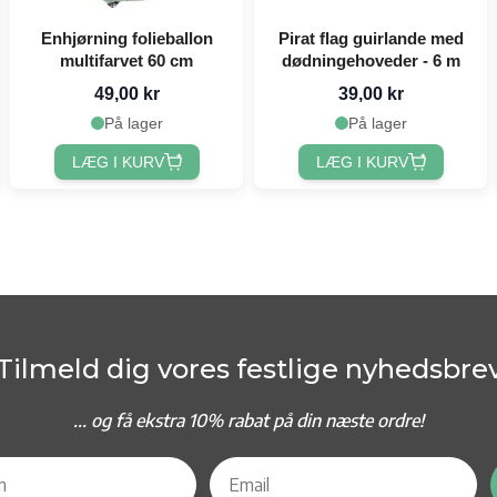
Enhjørning folieballon
Pirat flag guirlande med
multifarvet 60 cm
dødningehoveder - 6 m
49,00 kr
39,00 kr
På lager
På lager
LÆG I KURV
LÆG I KURV
Tilmeld dig vores festlige nyhedsbre
... og f
å ekstra 10% rabat på din næste ordre!