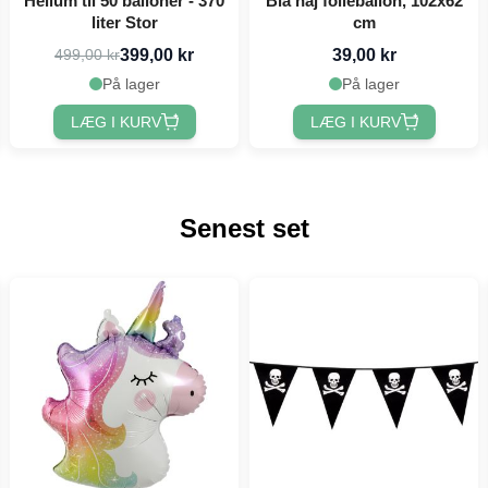
Helium til 50 balloner - 370
Blå haj folieballon, 102x62
liter Stor
cm
399,00 kr
39,00 kr
499,00 kr
På lager
På lager
LÆG I KURV
LÆG I KURV
Senest set