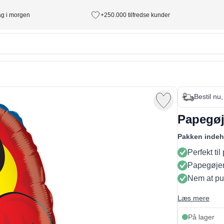
tag i morgen
+250.000 tilfredse kunder
Bestil nu
Papegøj
Pakken indeh
Perfekt til
Papegøjen 
Nem at pu
Læs mere
På lager