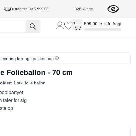
Fri fragt fra DKK 599.00
B2B-kunde
Toggle minicart, Cart is empty
599,00 kr til fri fragt
, levering lørdag i pakkeshop
e Folieballon - 70 cm
older:
1 stk. folie ballon
 poolpartyet
taler for sig
ste op