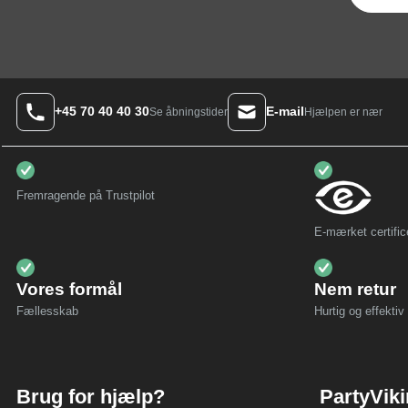
+45 70 40 40 30
E-mail
Hjælpen er nær
Se åbningstider
Fremragende på Trustpilot
E-mærket certific
Vores formål
Nem retur
Fællesskab
Hurtig og effektiv 
Brug for hjælp?
PartyVik