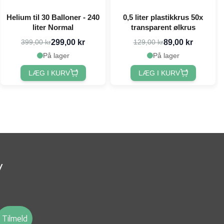
Helium til 30 Balloner - 240
0,5 liter plastikkrus 50x
liter Normal
transparent ølkrus
299,00 kr
89,00 kr
399,00 kr
129,00 kr
På lager
På lager
LÆG I KURV
LÆG I KURV
v
Tilmeld