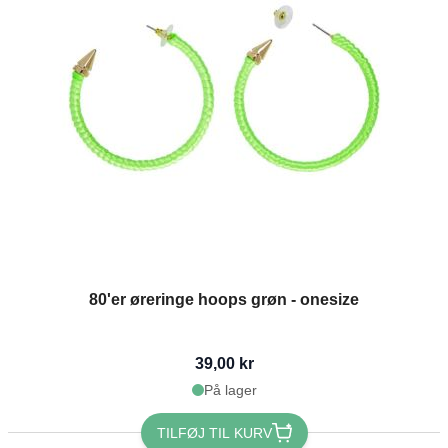
80'er øreringe hoops grøn - onesize
39,00 kr
På lager
TILFØJ TIL KURV