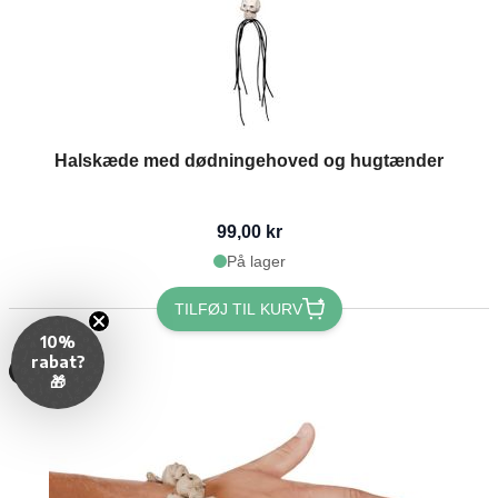
Halskæde med dødningehoved og hugtænder
99,00 kr
På lager
TILFØJ TIL KURV
10%
rabat?
-20%
🎁