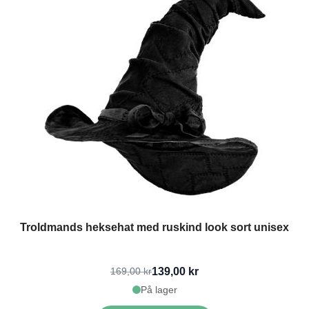
Troldmands heksehat med ruskind look sort unisex
139,00 kr
169,00 kr
På lager