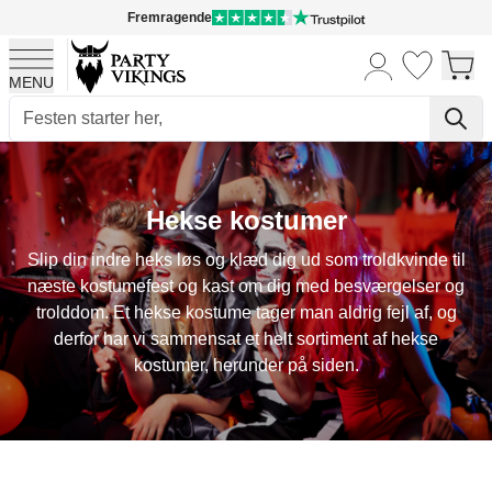
Fremragende
MENU
Skip to Content
Hekse kostumer
Slip din indre heks løs og klæd dig ud som troldkvinde til
næste kostumefest og kast om dig med besværgelser og
trolddom. Et hekse kostume tager man aldrig fejl af, og
derfor har vi sammensat et helt sortiment af hekse
kostumer, herunder på siden.