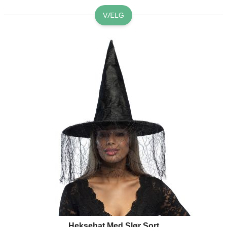
VÆLG
Heksehat Med Slør Sort