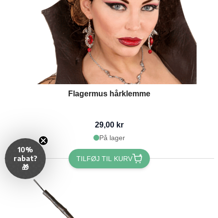
Flagermus hårklemme
29,00 kr
På lager
10%
rabat?
TILFØJ TIL KURV
🎁