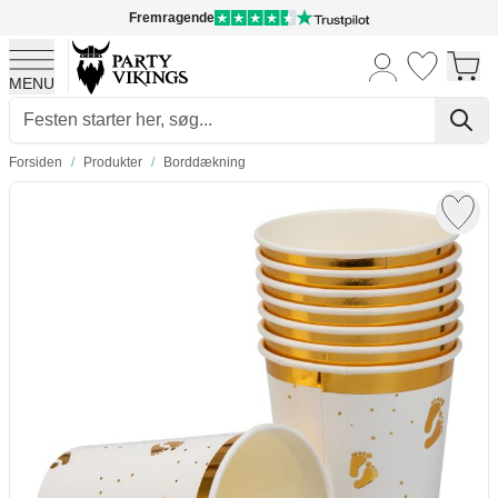
Fremragende
MENU
Skip to Content
Forsiden
/
Produkter
/
Borddækning