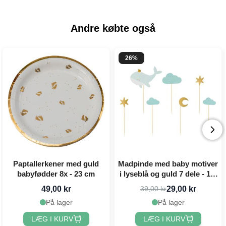
Andre købte også
26%
Paptallerkener med guld
Madpinde med baby motiver
babyfødder 8x - 23 cm
i lyseblå og guld 7 dele - 11-
13,5 cm
49,00 kr
29,00 kr
39,00 kr
På lager
På lager
LÆG I KURV
LÆG I KURV