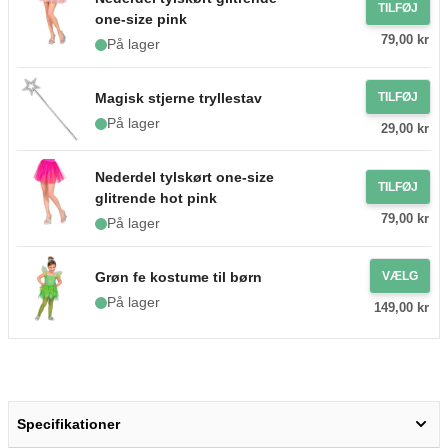
TILFØJ
one-size pink
79,00 kr
På lager
Magisk stjerne tryllestav
TILFØJ
På lager
29,00 kr
Nederdel tylskørt one-size
TILFØJ
glitrende hot pink
79,00 kr
På lager
Grøn fe kostume til børn
VÆLG
På lager
149,00 kr
Specifikationer