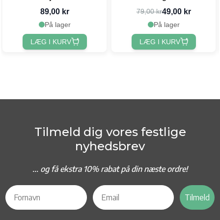
Stripes
89,00 kr
49,00 kr
79,00 kr
På lager
På lager
LÆG I KURV
LÆG I KURV
Tilmeld dig vores festlige
nyhedsbrev
... og f
å ekstra 10% rabat på din næste ordre!
Tilmeld