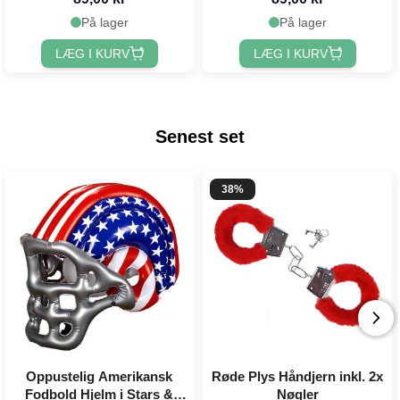
På lager
På lager
LÆG I KURV
LÆG I KURV
Senest set
38%
Oppustelig Amerikansk
Røde Plys Håndjern inkl. 2x
Fodbold Hjelm i Stars &
Nøgler