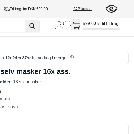
Fri fragt fra DKK 599.00
B2B-kunde
Toggle minicart, Cart is empty
599,00 kr til fri fragt
den
12t 24m 36sek
, modtag i morgen
 selv masker 16x ass.
older:
16 stk. masker
e
ntasi
 fastelavn