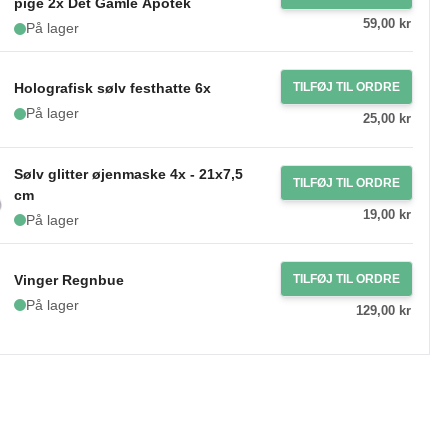
pige 2x Det Gamle Apotek
59,00 kr
På lager
Holografisk sølv festhatte 6x
TILFØJ TIL ORDRE
På lager
25,00 kr
Sølv glitter øjenmaske 4x - 21x7,5
TILFØJ TIL ORDRE
cm
19,00 kr
På lager
Vinger Regnbue
TILFØJ TIL ORDRE
På lager
129,00 kr