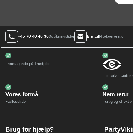
+45 70 40 40 30
E-mail
Hjælpen er nær
Se åbningstider
Fremragende på Trustpilot
E-mærket certific
Vores formål
Nem retur
Fællesskab
Hurtig og effektiv 
Brug for hjælp?
PartyVik