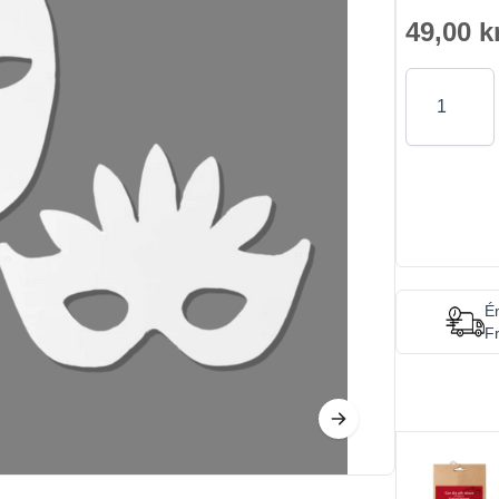
49,00 k
Antal
Én
Fr