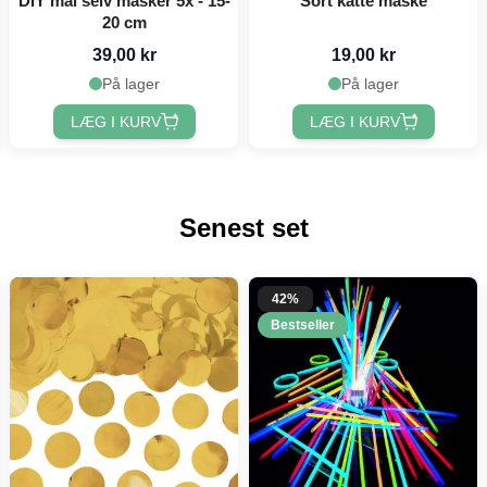
DIY mal selv masker 5x - 15-
Sort katte maske
20 cm
39,00 kr
19,00 kr
På lager
På lager
LÆG I KURV
LÆG I KURV
Senest set
42%
Bestseller