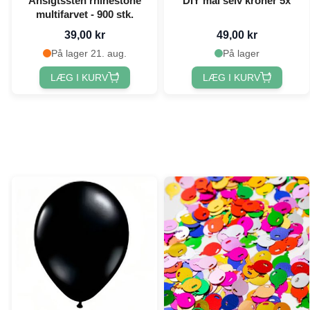
Ansigtssten rhinestone
DIY mal selv kroner 5x
multifarvet - 900 stk.
39,00 kr
49,00 kr
På lager 21. aug.
På lager
LÆG I KURV
LÆG I KURV