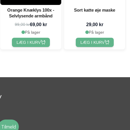
Orange Knæklys 100x -
Sort katte øje maske
Selvlysende armbånd
69,00 kr
29,00 kr
99,00 kr
På lager
På lager
LÆG I KURV
LÆG I KURV
v
Tilmeld