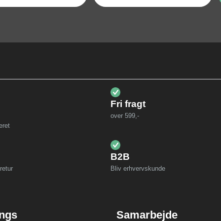
Fri fragt
over 599,-
eret
B2B
retur
Bliv erhvervskunde
ings
Samarbejde