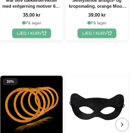
Mal selv dækkeservietter
Selvlysende ansigts- og
med enhjørning motiver 6x -
kropsmaling, orange Moon
40x30 cm
Creations - 12 ml
35,00 kr
39,00 kr
På lager
På lager
LÆG I KURV
LÆG I KURV
30%