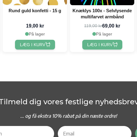
Rund guld konfetti - 15 g
Knæklys 100x - Selvlysende
multifarvet armbånd
19,00 kr
69,00 kr
119,00 kr
På lager
På lager
LÆG I KURV
LÆG I KURV
Tilmeld dig vores festlige nyhedsbre
... og f
å ekstra 10% rabat på din næste ordre!