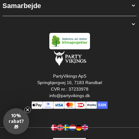
Samarbejde
PartyVikings ApS
Springbjergvej 16, 7183 Randbøl
CVR nr.: 37233978
info@partyvikings.dk
10%
rabat?
🎁