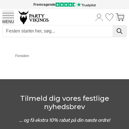
Fremragende
MENU
Skip to Content
Forsiden
Tilmeld dig vores festlige
nyhedsbrev
... og f
å ekstra 10% rabat på din næste ordre!