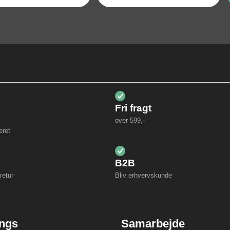
Fri fragt
over 599,-
eret
B2B
retur
Bliv erhvervskunde
ings
Samarbejde