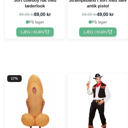
Sort cowboy hat med
Strømpebånd i sort med sølv
læderlook
antik pistol
89,00 kr
49,00 kr
99,00 kr
59,00 kr
På lager
På lager
LÆG I KURV
LÆG I KURV
17%