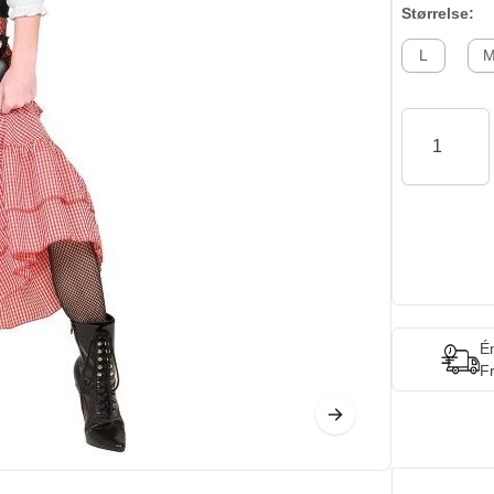
Størrelse:
L
Antal
Én
Fr