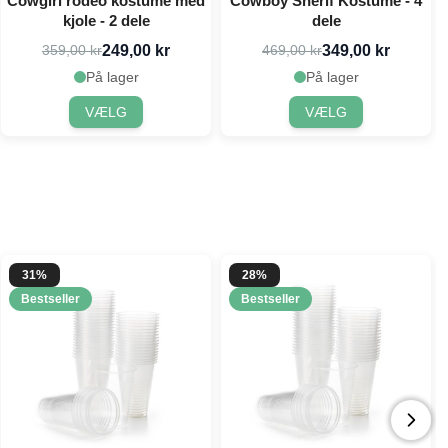
Cowgirl rodeo kostume med
Cowboy Sherif Kostume - 4
kjole - 2 dele
dele
249,00 kr
349,00 kr
359,00 kr
469,00 kr
På lager
På lager
VÆLG
VÆLG
31%
28%
Bestseller
Bestseller