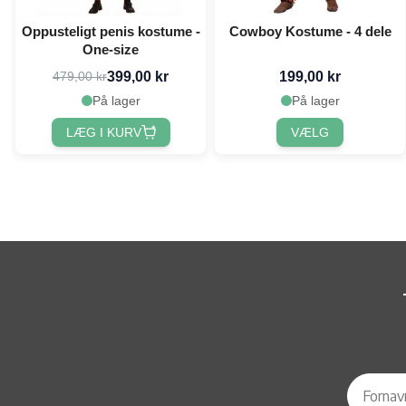
Oppusteligt penis kostume -
Cowboy Kostume - 4 dele
One-size
399,00 kr
199,00 kr
479,00 kr
På lager
På lager
LÆG I KURV
VÆLG