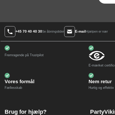
+45 70 40 40 30
E-mail
Hjælpen er nær
Se åbningstider
Fremragende på Trustpilot
E-mærket certific
Vores formål
Nem retur
Fællesskab
Hurtig og effektiv 
Brug for hjælp?
PartyVik