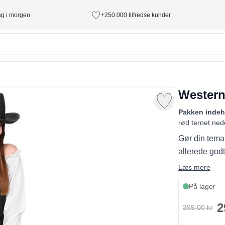
tag i morgen
+250.000 tilfredse kunder
Western
Pakken indeh
rød ternet ned
Gør din tema
allerede godt
Læs mere
På lager
2
399,00 kr