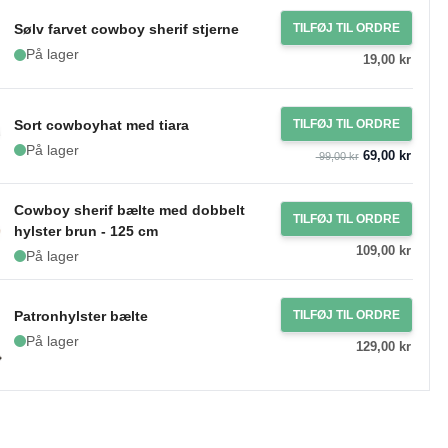
Sølv farvet cowboy sherif stjerne
TILFØJ TIL ORDRE
På lager
19,00 kr
Sort cowboyhat med tiara
TILFØJ TIL ORDRE
På lager
69,00 kr
99,00 kr
Cowboy sherif bælte med dobbelt
TILFØJ TIL ORDRE
hylster brun - 125 cm
109,00 kr
På lager
Patronhylster bælte
TILFØJ TIL ORDRE
På lager
129,00 kr