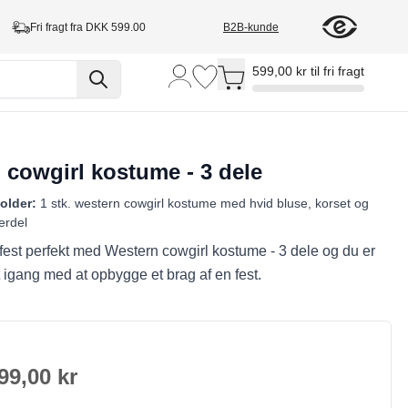
Fri fragt fra DKK 599.00
B2B-kunde
Toggle minicart, Cart is empty
599,00 kr til fri fragt
 cowgirl kostume - 3 dele
older:
1 stk. western cowgirl kostume med hvid bluse, korset og
erdel
fest perfekt med Western cowgirl kostume - 3 dele og du er
 igang med at opbygge et brag af en fest.
99,00 kr