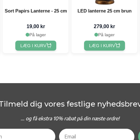
Sort Papirs Lanterne - 25 cm
LED lanterne 25 cm brun
19,00 kr
279,00 kr
På lager
På lager
LÆG I KURV
LÆG I KURV
Tilmeld dig vores festlige nyhedsbre
... og f
å ekstra 10% rabat på din næste ordre!