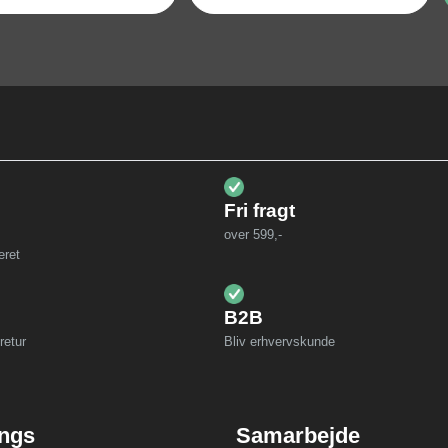
Fri fragt
over 599,-
eret
B2B
retur
Bliv erhvervskunde
ings
Samarbejde