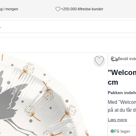
tag i morgen
+250.000 tilfredse kunder
Bestil in
"Welcome
cm
Pakken indeh
Med "Welcome
på at du får 
Læs mere
På lager