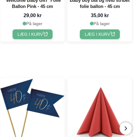
"Welcome Baby Girl" Folie
Baby boy blå og hvid stribet
Ballon Pink - 45 cm
folie ballon - 45 cm
29,00 kr
35,00 kr
På lager
På lager
LÆG I KURV
LÆG I KURV