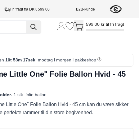
Fri fragt fra DKK 599.00
B2B-kunde
Toggle minicart, Cart is empty
599,00 kr til fri fragt
den
10t 53m 16sek
, modtag i morgen i pakkeshop
 Little One" Folie Ballon Hvid - 45
older:
1 stk. folie ballon
 Little One" Folie Ballon Hvid - 45 cm kan du være sikker
de perfekte rammer til din store begivenhed.