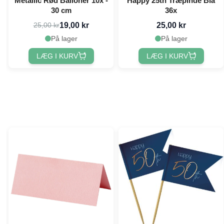
Metallic Rød Balloner 10x -
Happy 25th Træpinde Blå
30 cm
36x
19,00 kr
25,00 kr
25,00 kr
På lager
På lager
LÆG I KURV
LÆG I KURV