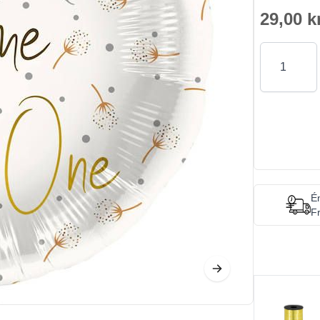
29,00 k
Antal
Én
Fr