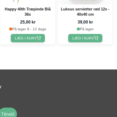
Happy 40th Træpinde Blå
Luksus servietter rød 12x -
36x
40x40 cm
25,00 kr
39,00 kr
På lager 8 - 12 dage
På lager
LÆG I KURV
LÆG I KURV
v
Tilmeld