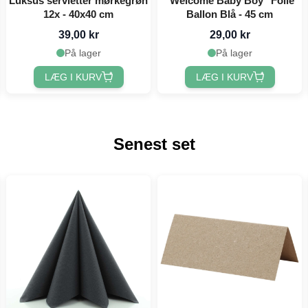
Luksus servietter mørkegrøn
"Welcome Baby Boy" Folie
12x - 40x40 cm
Ballon Blå - 45 cm
39,00 kr
29,00 kr
På lager
På lager
LÆG I KURV
LÆG I KURV
Senest set