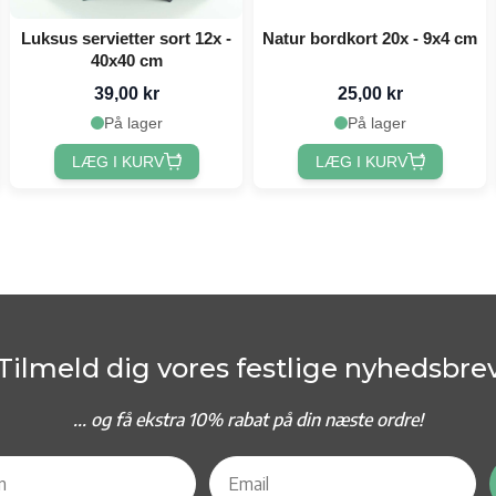
Luksus servietter sort 12x -
Natur bordkort 20x - 9x4 cm
40x40 cm
39,00 kr
25,00 kr
På lager
På lager
LÆG I KURV
LÆG I KURV
Tilmeld dig vores festlige nyhedsbre
... og f
å ekstra 10% rabat på din næste ordre!