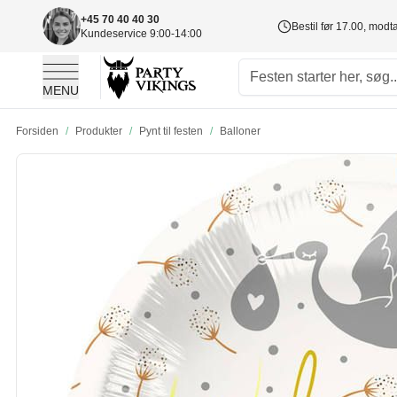
+45 70 40 40 30
Bestil før 17.00, mod
Kundeservice 9:00-14:00
MENU
Skip to Content
Forsiden
/
Produkter
/
Pynt til festen
/
Balloner