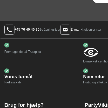
+45 70 40 40 30
E-mail
Hjælpen er nær
Se åbningstider
Fremragende på Trustpilot
E-mærket certific
Vores formål
Nem retur
Fællesskab
Hurtig og effektiv 
Brug for hjælp?
PartyVik