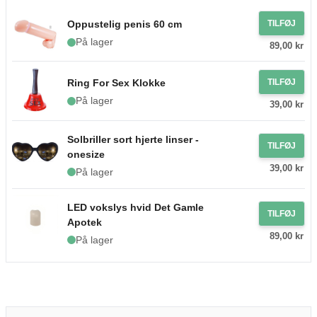
Oppustelig penis 60 cm
TILFØJ
På lager
89,00 kr
Ring For Sex Klokke
TILFØJ
På lager
39,00 kr
Solbriller sort hjerte linser -
TILFØJ
onesize
39,00 kr
På lager
LED vokslys hvid Det Gamle
TILFØJ
Apotek
89,00 kr
På lager