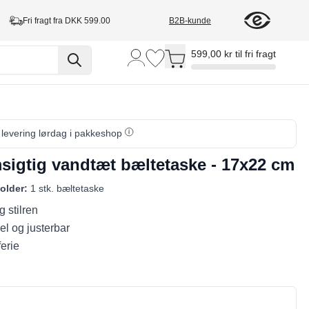
Fri fragt fra DKK 599.00
B2B-kunde
Toggle minicart, Cart is empty
599,00 kr til fri fragt
, levering lørdag i pakkeshop
igtig vandtæt bæltetaske - 17x22 cm
older:
1 stk. bæltetaske
 stilren
l og justerbar
ferie