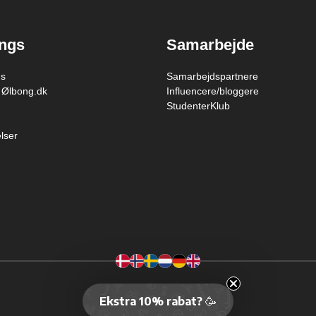
ings
Samarbejde
gs
Samarbejdspartnere
 Ølbong.dk
Influencere/bloggere
StudenterKlub
lser
Cookie-indstillinger
Ekstra 10% rabat?
🥳
Copyright © PartyVikings ApS