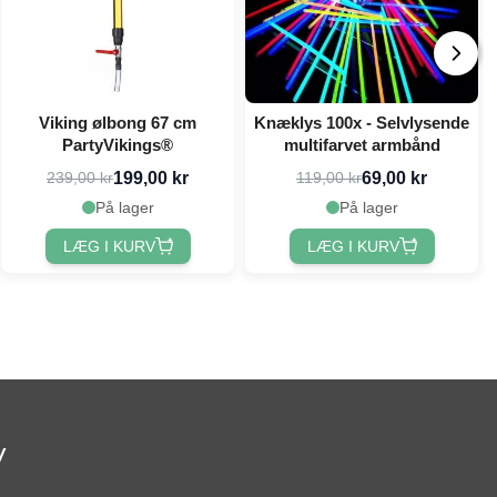
Viking ølbong 67 cm
Knæklys 100x - Selvlysende
PartyVikings®
multifarvet armbånd
199,00 kr
69,00 kr
239,00 kr
119,00 kr
På lager
På lager
LÆG I KURV
LÆG I KURV
v