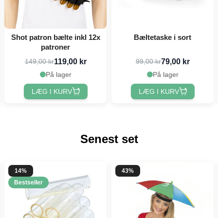
Shot patron bælte inkl 12x
Bæltetaske i sort
patroner
119,00 kr
79,00 kr
149,00 kr
99,00 kr
På lager
På lager
LÆG I KURV
LÆG I KURV
Senest set
14%
43%
Bestseller