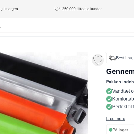
tag i morgen
+250.000 tilfredse kunder
Bestil nu
Gennems
Pakken indeh
Vandtæt og
Komfortabe
Perfekt til 
Læs mere
På lager