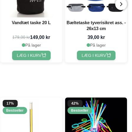
Vandtæt taske 20 L
Bæltetaske tyverisikret ass. -
26x13 cm
149,00 kr
39,00 kr
179,00 kr
På lager
På lager
LÆG I KURV
LÆG I KURV
17%
42%
Bestseller
Bestseller