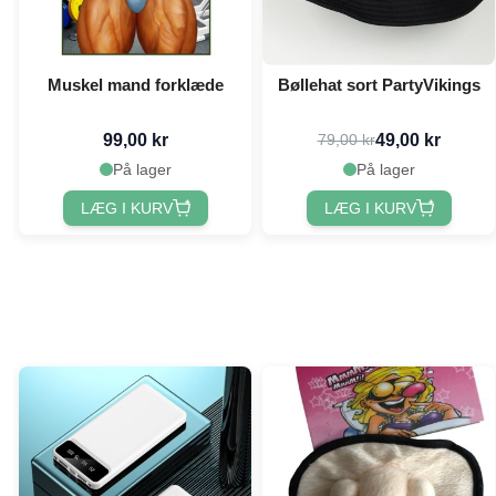
Muskel mand forklæde
Bøllehat sort PartyVikings
99,00 kr
49,00 kr
79,00 kr
På lager
På lager
LÆG I KURV
LÆG I KURV