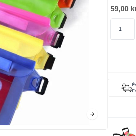
59,00 k
Antal
Én
Fr