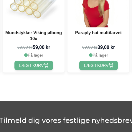
Mundstykker Viking ølbong
Paraply hat multifarvet
10x
59,00 kr
39,00 kr
69,00 kr
69,00 kr
På lager
På lager
LÆG I KURV
LÆG I KURV
Tilmeld dig vores festlige nyhedsbre