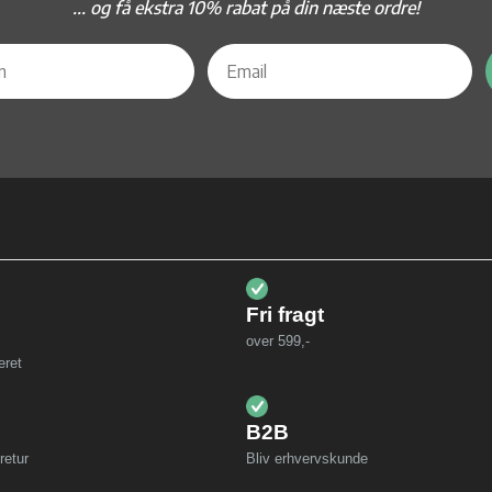
... og f
å ekstra 10% rabat på din næste ordre!
Fri fragt
over 599,-
eret
B2B
retur
Bliv erhvervskunde