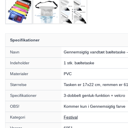
Specifikationer
Navn
Gennemsigtig vandtæt bæltetaske 
Indeholder
1 stk. bæltetaske
Materialer
PVC
Størrelse
Tasken er 17x22 cm, remmen er 6
Specifikationer
3-dobbelt genluk-funktion + velcro
OBS!
Kommer kun i Gennemsigtig farve
Kategori
Festival
Varenr.
6051