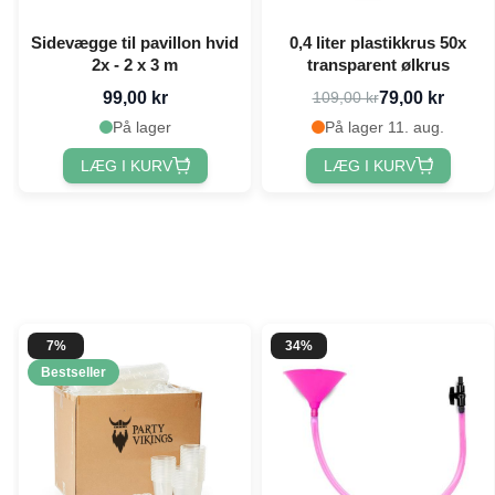
Sidevægge til pavillon hvid
0,4 liter plastikkrus 50x
2x - 2 x 3 m
transparent ølkrus
99,00 kr
79,00 kr
109,00 kr
På lager
På lager 11. aug.
LÆG I KURV
LÆG I KURV
7%
34%
Bestseller