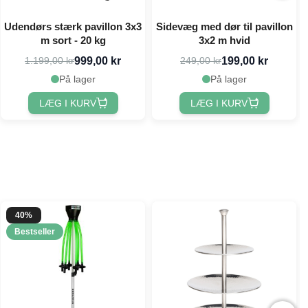
Udendørs stærk pavillon 3x3
Sidevæg med dør til pavillon
m sort - 20 kg
3x2 m hvid
999,00 kr
199,00 kr
1.199,00 kr
249,00 kr
På lager
På lager
LÆG I KURV
LÆG I KURV
40%
Bestseller