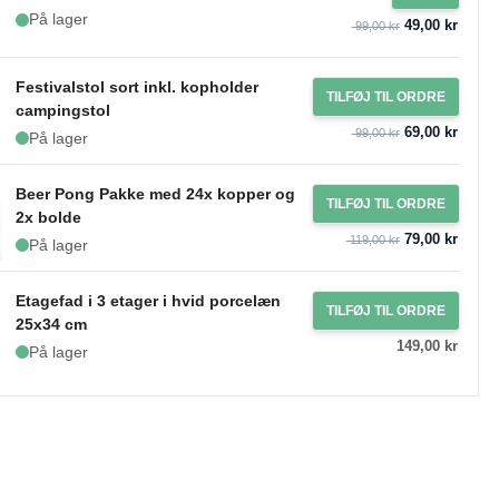
På lager
49,00 kr
99,00 kr
Festivalstol sort inkl. kopholder
TILFØJ TIL ORDRE
campingstol
69,00 kr
99,00 kr
På lager
Beer Pong Pakke med 24x kopper og
TILFØJ TIL ORDRE
2x bolde
79,00 kr
119,00 kr
På lager
Etagefad i 3 etager i hvid porcelæn
TILFØJ TIL ORDRE
25x34 cm
149,00 kr
På lager