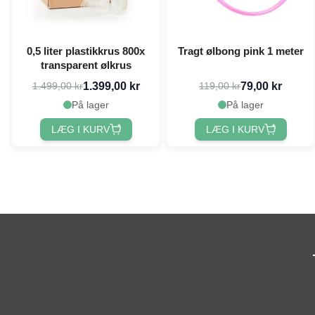
0,5 liter plastikkrus 800x
Tragt ølbong pink 1 meter
transparent ølkrus
1.399,00 kr
79,00 kr
1.499,00 kr
119,00 kr
På lager
På lager
LÆG I KURV
LÆG I KURV