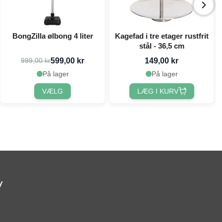
BongZilla ølbong 4 liter
Kagefad i tre etager rustfrit
stål - 36,5 cm
599,00 kr
149,00 kr
999,00 kr
På lager
På lager
VÆLG
LÆG I KURV
v