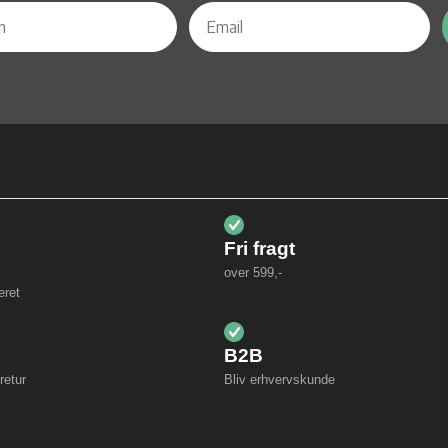
Fri fragt
over 599,-
eret
B2B
retur
Bliv erhvervskunde