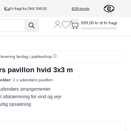
Fri fragt fra DKK 599.00
B2B-kunde
Toggle minicart, Cart is empty
599,00 kr til fri fragt
, levering lørdag i pakkeshop
s pavillon hvid 3x3 m
older:
1 x udendørs pavillon
l udendørs arrangementer
il afskærmning for vind og vejr
rtig opsætning