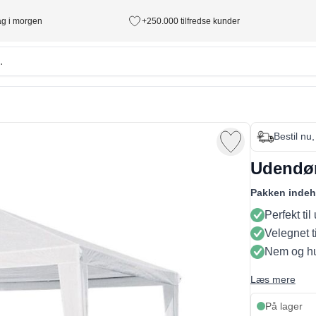
tag i morgen
+250.000 tilfredse kunder
Bestil nu
Udendør
Pakken indeh
Perfekt ti
Velegnet t
Nem og hu
Læs mere
På lager