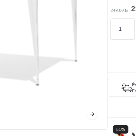
2
249,00 kr
Antal
Én
Fr
51%