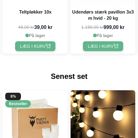
Teltpløkker 10x
Udendørs stærk pavillon 3x3
m hvid - 20 kg
39,00 kr
999,00 kr
49,00 kr
1.199,00 kr
På lager
På lager
LÆG I KURV
LÆG I KURV
Senest set
8%
Bestseller