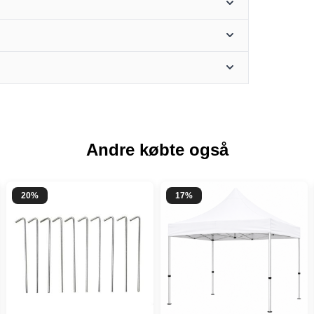
Andre købte også
20%
17%