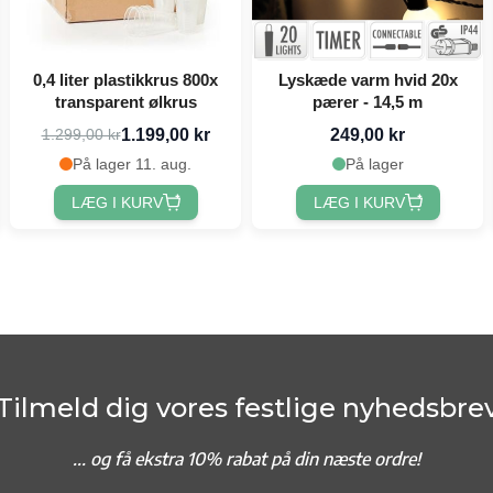
0,4 liter plastikkrus 800x
Lyskæde varm hvid 20x
transparent ølkrus
pærer - 14,5 m
1.199,00 kr
249,00 kr
1.299,00 kr
På lager 11. aug.
På lager
LÆG I KURV
LÆG I KURV
Tilmeld dig vores festlige nyhedsbre
... og f
å ekstra 10% rabat på din næste ordre!