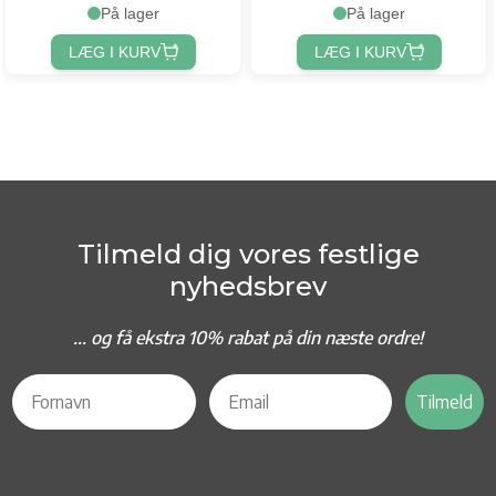
På lager
På lager
LÆG I KURV
LÆG I KURV
Tilmeld dig vores festlige
nyhedsbrev
... og f
å ekstra 10% rabat på din næste ordre!
Tilmeld