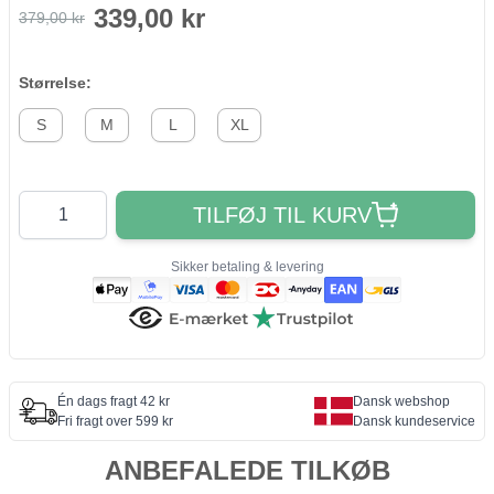
339,00 kr
379,00 kr
Størrelse:
S
M
L
XL
Antal
TILFØJ TIL KURV
Sikker betaling & levering
Én dags fragt 42 kr
Dansk webshop
Fri fragt over 599 kr
Dansk kundeservice
ANBEFALEDE TILKØB