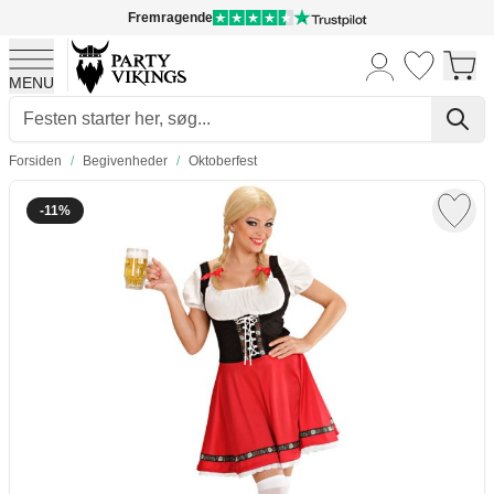
Fremragende
MENU
Skip to Content
Forsiden
/
Begivenheder
/
Oktoberfest
-11%