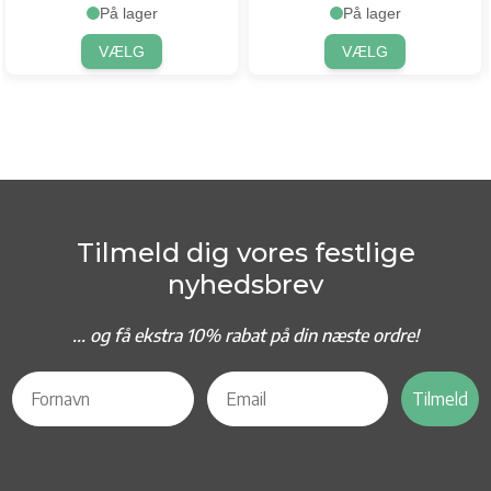
På lager
På lager
VÆLG
VÆLG
Tilmeld dig vores festlige
nyhedsbrev
... og f
å ekstra 10% rabat på din næste ordre!
Tilmeld