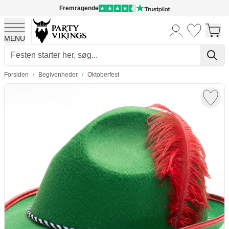
Fremragende
MENU
Skip to Content
Forsiden
/
Begivenheder
/
Oktoberfest