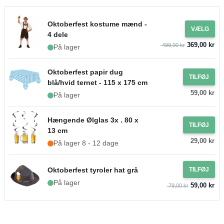
Oktoberfest kostume mænd -
VÆLG
4 dele
369,00 kr
499,00 kr
På lager
Oktoberfest papir dug
TILFØJ
blå/hvid ternet - 115 x 175 cm
59,00 kr
På lager
Hængende Ølglas 3x . 80 x
TILFØJ
13 cm
29,00 kr
På lager 8 - 12 dage
Oktoberfest tyroler hat grå
TILFØJ
På lager
59,00 kr
79,00 kr