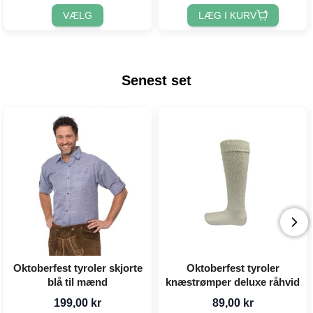
VÆLG
LÆG I KURV
Senest set
Oktoberfest tyroler skjorte
Oktoberfest tyroler
blå til mænd
knæstrømper deluxe råhvid
199,00 kr
89,00 kr