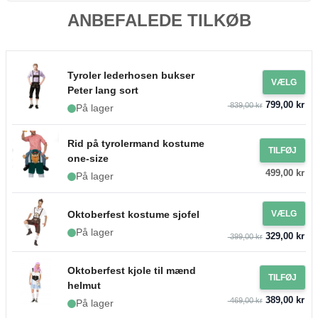
ANBEFALEDE TILKØB
Tyroler lederhosen bukser
VÆLG
Peter lang sort
799,00 kr
839,00 kr
På lager
Rid på tyrolermand kostume
TILFØJ
one-size
499,00 kr
På lager
Oktoberfest kostume sjofel
VÆLG
På lager
329,00 kr
399,00 kr
Oktoberfest kjole til mænd
TILFØJ
helmut
389,00 kr
469,00 kr
På lager