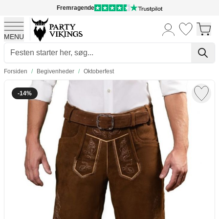
Fremragende
MENU
Skip to Content
Forsiden
/
Begivenheder
/
Oktoberfest
-14%