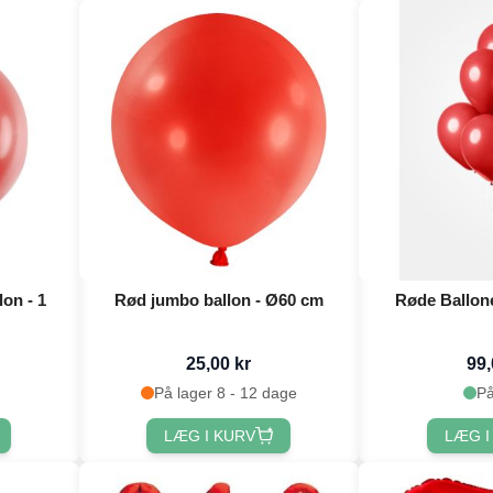
on - 1
Rød jumbo ballon - Ø60 cm
Røde Ballone
25,00 kr
99,
På lager 8 - 12 dage
På
LÆG I KURV
LÆG I