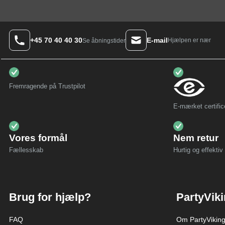
+45 70 40 40 30
E-mail
Hjælpen er nær
Se åbningstider
Fremragende på Trustpilot
E-mærket certific
Vores formål
Nem retur
Fællesskab
Hurtig og effektiv 
Brug for hjælp?
PartyVik
FAQ
Om PartyVikin