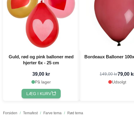
Guld, rød og pink balloner med
Bordeaux Balloner 100x
hjerter 6x - 25 cm
39,00 kr
79,00 k
149,00 kr
På lager
Udsolgt
LÆG I KURV
Forsiden
/
Temafest
/
Farve tema
/
Rød tema