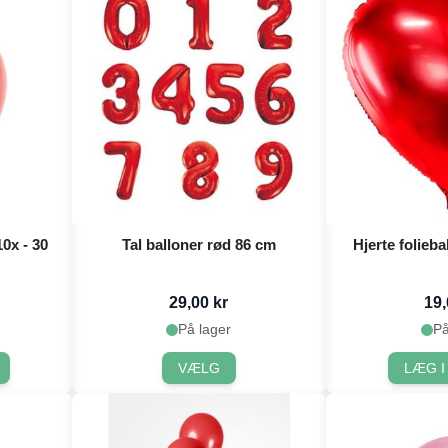
0x - 30
Tal balloner rød 86 cm
Hjerte folieba
29,00 kr
19,
På lager
På
VÆLG
LÆG I