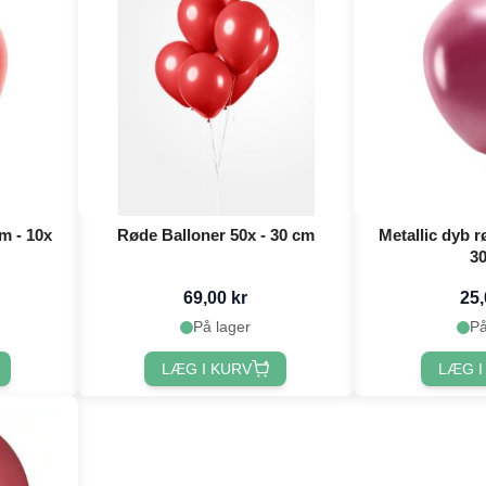
m - 10x
Røde Balloner 50x - 30 cm
Metallic dyb r
3
69,00 kr
25,
På lager
På
LÆG I KURV
LÆG I