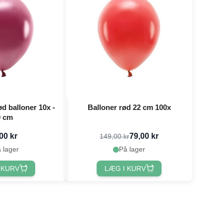
ød balloner 10x -
Balloner rød 22 cm 100x
0 cm
00 kr
79,00 kr
149,00 kr
 lager
På lager
 KURV
LÆG I KURV