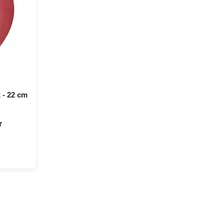
 - 22 cm
r