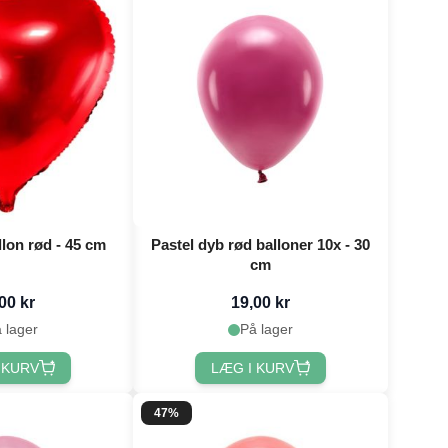
llon rød - 45 cm
Pastel dyb rød balloner 10x - 30
cm
00 kr
19,00 kr
 lager
På lager
 KURV
LÆG I KURV
47%