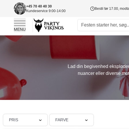
+45 70 40 40 30
Bestil før 17.00, mod
Kundeservice 9:00-14:00
MENU
Skip to Content
Lad din begivenhed eksplodere
nuancer eller diverse moti
PRIS
FARVE