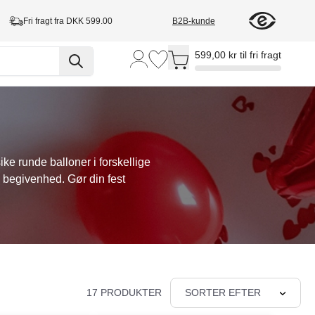
Fri fragt fra DKK 599.00
B2B-kunde
Toggle minicart, Cart is empty
599,00 kr til fri fragt
e runde balloner i forskellige
in begivenhed. Gør din fest
17 PRODUKTER
SORTER EFTER