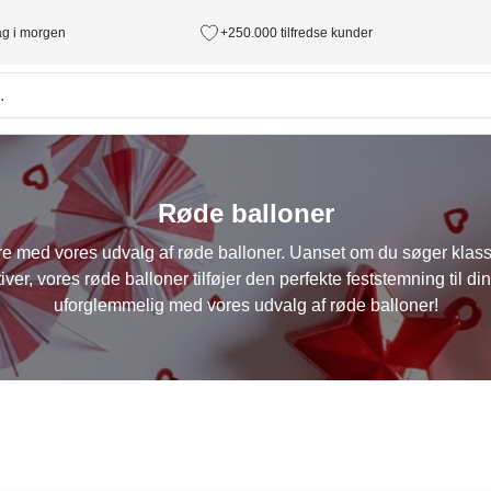
tag i morgen
+250.000 tilfredse kunder
Røde balloner
 med vores udvalg af røde balloner. Uanset om du søger klassik
ver, vores røde balloner tilføjer den perfekte feststemning til d
uforglemmelig med vores udvalg af røde balloner!