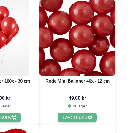
r 100x - 30 cm
Røde Mini Balloner 40x - 12 cm
00 kr
49,00 kr
 lager
På lager
 KURV
LÆG I KURV