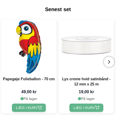
Senest set
Papegøje Folieballon - 70 cm
Lys creme hvid satinbånd -
12 mm x 25 m
49,00 kr
19,00 kr
På lager
På lager
LÆG I KURV
LÆG I KURV