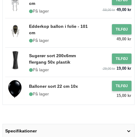
cm
49,00 kr
59,00 kr
På lager
Edderkop ballon i folie - 101
TILFØJ
cm
49,00 kr
På lager
Sugerør sort 200x6mm
TILFØJ
flergang 50x plastik
19,00 kr
29,00 kr
På lager
Balloner sort 22 cm 10x
TILFØJ
På lager
15,00 kr
Specifikationer