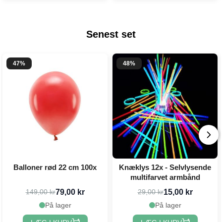
Senest set
47%
48%
Balloner rød 22 cm 100x
Knæklys 12x - Selvlysende
multifarvet armbånd
79,00 kr
15,00 kr
149,00 kr
29,00 kr
På lager
På lager