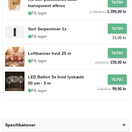
TILFØJ
transparent ølkrus
1.399,00 kr
1.499,00 kr
På lager
Sort Serpentiner 1x
TILFØJ
På lager
15,00 kr
Loftbanner hvid 25 m
TILFØJ
På lager
159,00 kr
249,00 kr
LED Ballon 5x hvid lyskæde
TILFØJ
50 cm - 3 m
99,00 kr
179,00 kr
På lager
Specifikationer