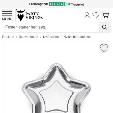
Fremragende
MENU
Skip to Content
Forsiden
/
Begivenheder
/
Nytårsaften
/
Nytårs borddækning