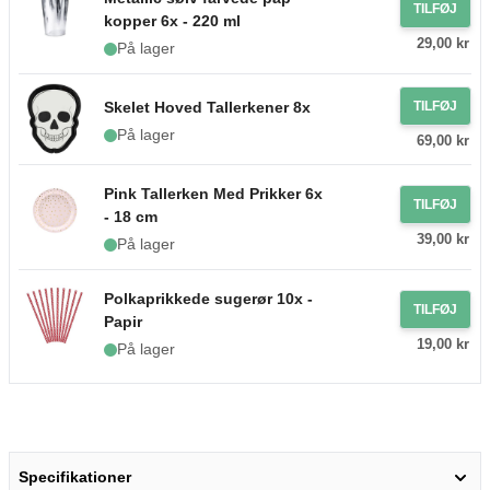
TILFØJ
kopper 6x - 220 ml
29,00 kr
På lager
Skelet Hoved Tallerkener 8x
TILFØJ
På lager
69,00 kr
Pink Tallerken Med Prikker 6x
TILFØJ
- 18 cm
39,00 kr
På lager
Polkaprikkede sugerør 10x -
TILFØJ
Papir
19,00 kr
På lager
Specifikationer