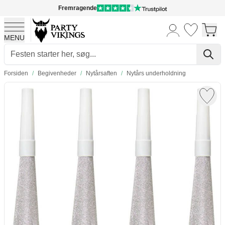
Fremragende
MENU
Skip to Content
Forsiden
/
Begivenheder
/
Nytårsaften
/
Nytårs underholdning