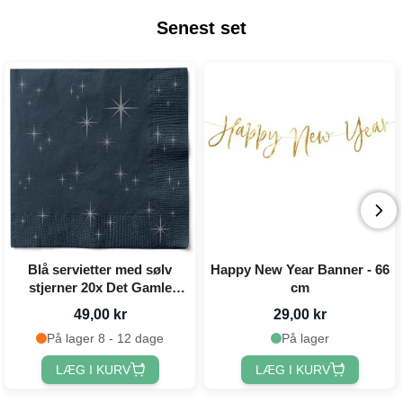
Senest set
Blå servietter med sølv
Happy New Year Banner - 66
stjerner 20x Det Gamle
cm
Apotek - 33x33 cm
49,00 kr
29,00 kr
På lager 8 - 12 dage
På lager
LÆG I KURV
LÆG I KURV