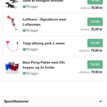
Dåse øl shotgun shooter
TILFØJ
På lager
35,00 kr
49,00 kr
Lufthorn - Signalhorn med
TILFØJ
Luftpumpe
35,00 kr
49,00 kr
På lager
Tragt ølbong pink 1 meter
TILFØJ
På lager
79,00 kr
119,00 kr
Beer Pong Pakke med 24x
TILFØJ
kopper og 2x bolde
79,00 kr
119,00 kr
På lager
Specifikationer