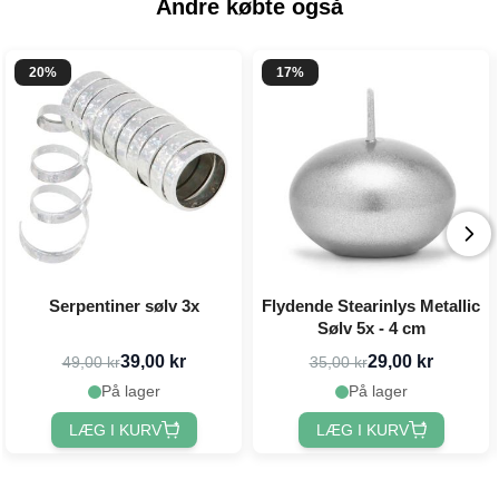
Andre købte også
20%
17%
Serpentiner sølv 3x
Flydende Stearinlys Metallic
Sølv 5x - 4 cm
39,00 kr
29,00 kr
49,00 kr
35,00 kr
På lager
På lager
LÆG I KURV
LÆG I KURV