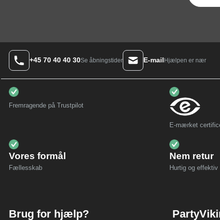
+45 70 40 40 30
E-mail
Hjælpen er nær
Se åbningstider
Fremragende på Trustpilot
E-mærket certific
Vores formål
Nem retur
Fællesskab
Hurtig og effektiv 
Brug for hjælp?
PartyVik