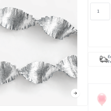
Antal
Én
Fr