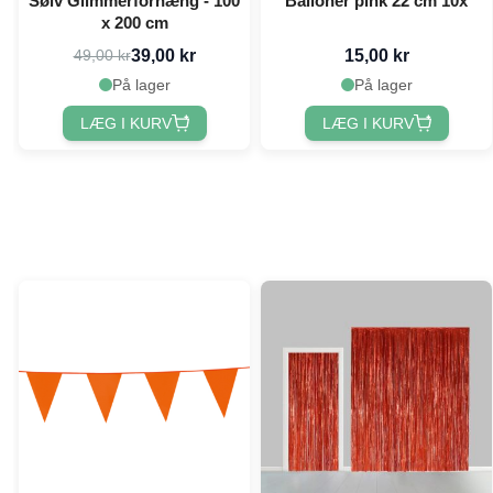
Sølv Glimmerforhæng - 100
Balloner pink 22 cm 10x
x 200 cm
39,00 kr
15,00 kr
49,00 kr
På lager
På lager
LÆG I KURV
LÆG I KURV