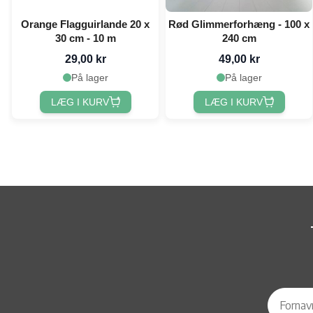
Orange Flagguirlande 20 x
Rød Glimmerforhæng - 100 x
30 cm - 10 m
240 cm
29,00 kr
49,00 kr
På lager
På lager
LÆG I KURV
LÆG I KURV