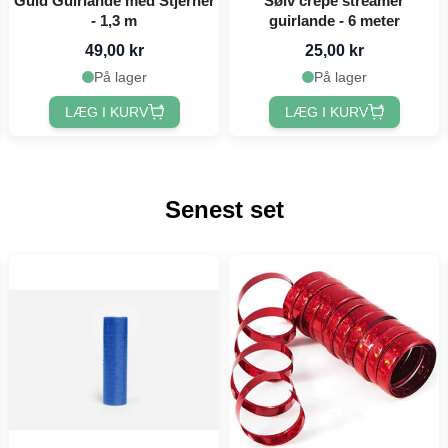
Guld Guirlande med Stjerner
Sølv crepe streamer
- 1,3 m
guirlande - 6 meter
49,00 kr
25,00 kr
På lager
På lager
LÆG I KURV
LÆG I KURV
Senest set