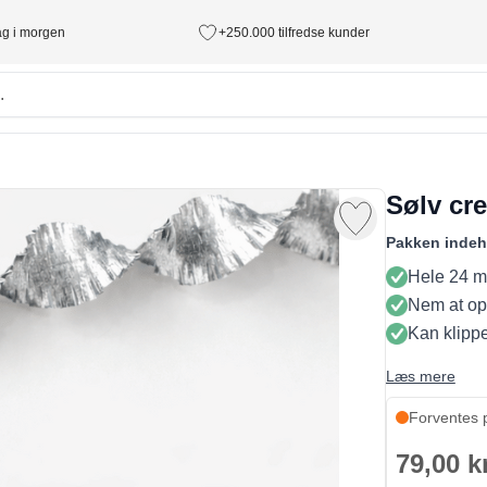
tag i morgen
+250.000 tilfredse kunder
Sølv cre
Pakken indeh
Hele 24 m
Nem at op
Kan klippe
Læs mere
Forventes 
79,00 k