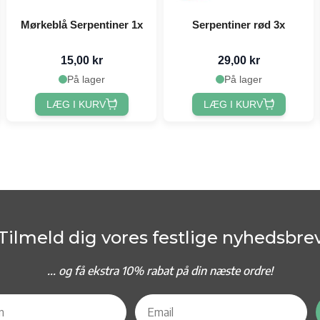
Mørkeblå Serpentiner 1x
Serpentiner rød 3x
15,00 kr
29,00 kr
På lager
På lager
LÆG I KURV
LÆG I KURV
Tilmeld dig vores festlige nyhedsbre
... og f
å ekstra 10% rabat på din næste ordre!