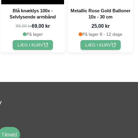
Blå knæklys 100x -
Metallic Rose Gold Balloner
Selvlysende armbånd
10x - 30 cm
69,00 kr
25,00 kr
99,00 kr
På lager
På lager 8 - 12 dage
LÆG I KURV
LÆG I KURV
v
Tilmeld