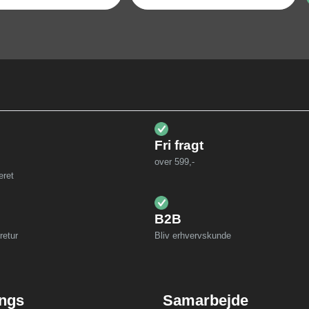
Fri fragt
over 599,-
eret
B2B
retur
Bliv erhvervskunde
ings
Samarbejde