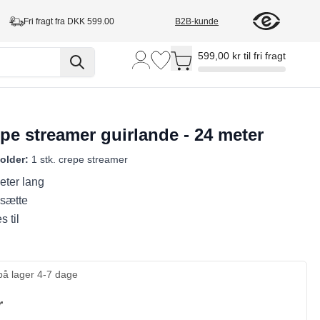
Fri fragt fra DKK 599.00
B2B-kunde
Toggle minicart, Cart is empty
599,00 kr til fri fragt
pe streamer guirlande - 24 meter
older:
1 stk. crepe streamer
eter lang
sætte
s til
på lager 4-7 dage
r