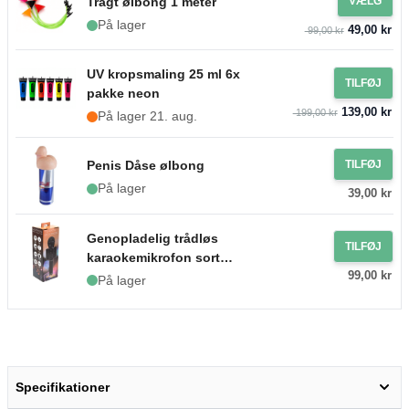
Tragt ølbong 1 meter
VÆLG
På lager
49,00 kr
99,00 kr
UV kropsmaling 25 ml 6x
TILFØJ
pakke neon
139,00 kr
199,00 kr
På lager 21. aug.
Penis Dåse ølbong
TILFØJ
På lager
39,00 kr
Genopladelig trådløs
TILFØJ
karaokemikrofon sort
99,00 kr
7,5x22,5 cm
På lager
Specifikationer