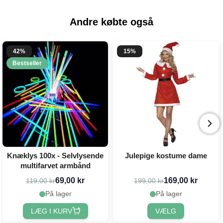
Andre købte også
42%
15%
Bestseller
Knæklys 100x - Selvlysende
Julepige kostume dame
multifarvet armbånd
69,00 kr
169,00 kr
119,00 kr
199,00 kr
På lager
På lager
LÆG I KURV
VÆLG