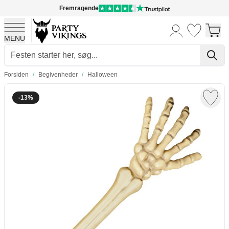
Fremragende
MENU
Skip to Content
Forsiden
/
Begivenheder
/
Halloween
-13%