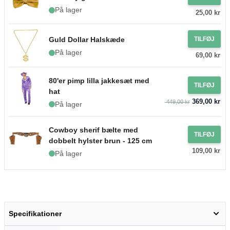
På lager
25,00 kr
Guld Dollar Halskæde
TILFØJ
På lager
69,00 kr
80'er pimp lilla jakkesæt med
TILFØJ
hat
369,00 kr
449,00 kr
På lager
Cowboy sherif bælte med
TILFØJ
dobbelt hylster brun - 125 cm
109,00 kr
På lager
Specifikationer