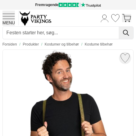
Fremragende
MENU
Skip to Content
Forsiden
/
Produkter
/
Kostumer og tilbehør
/
Kostume tilbehør