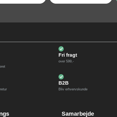
Fri fragt
over 599,-
eret
B2B
retur
Bliv erhvervskunde
ings
Samarbejde