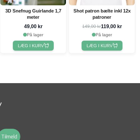
3D Snefnug Guirlande 1,7
Shot patron bælte inkl 12x
meter
patroner
49,00 kr
119,00 kr
149,00 kr
På lager
På lager
LÆG I KURV
LÆG I KURV
v
Tilmeld