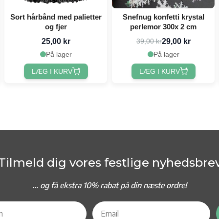
Sort hårbånd med palietter
Snefnug konfetti krystal
og fjer
perlemor 300x 2 cm
25,00 kr
29,00 kr
39,00 kr
På lager
På lager
LÆG I KURV
LÆG I KURV
Tilmeld dig vores festlige nyhedsbre
... og f
å ekstra 10% rabat på din næste ordre!