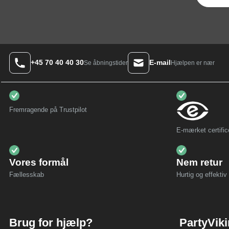
+45 70 40 40 30
E-mail
Hjælpen er nær
Se åbningstider
Fremragende på Trustpilot
E-mærket certific
Vores formål
Nem retur
Fællesskab
Hurtig og effektiv 
Brug for hjælp?
PartyVik