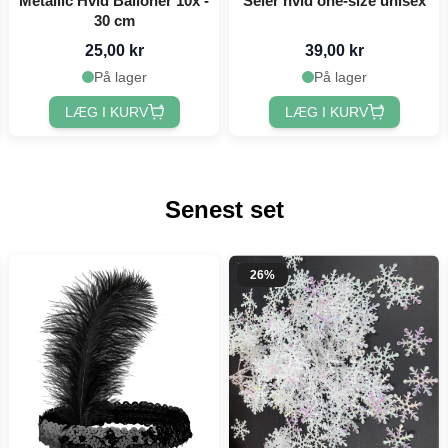
Metallic Hvid Balloner 10x -
Seler hvid one-size unisex
30 cm
25,00 kr
39,00 kr
På lager
På lager
LÆG I KURV
LÆG I KURV
Senest set
26%