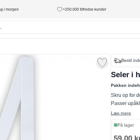
tag i morgen
+250.000 tilfredse kunder
Bestil in
Seler i 
Pakken indeh
Skru op for d
Passer upåklag
Læs mere
På lager
59,00 k