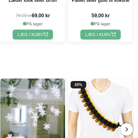
Læder look seler Brun
Paillet seler guld til voksne
69,00 kr
59,00 kr
79,00 kr
På lager
På lager
LÆG I KURV
LÆG I KURV
20%