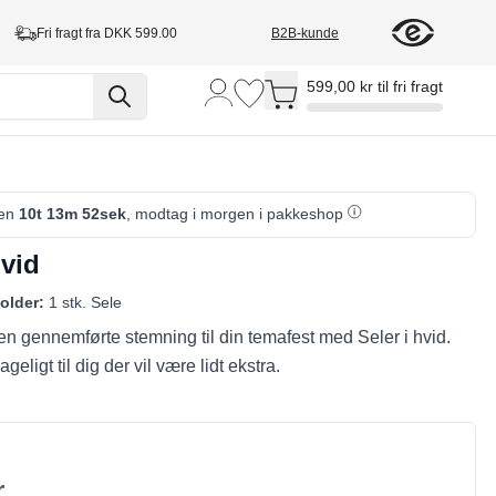
Fri fragt fra DKK 599.00
B2B-kunde
Toggle minicart, Cart is empty
599,00 kr til fri fragt
den
10t 13m 52sek
, modtag i morgen i pakkeshop
hvid
older:
1 stk. Sele
en gennemførte stemning til din temafest med Seler i hvid.
eligt til dig der vil være lidt ekstra.
r