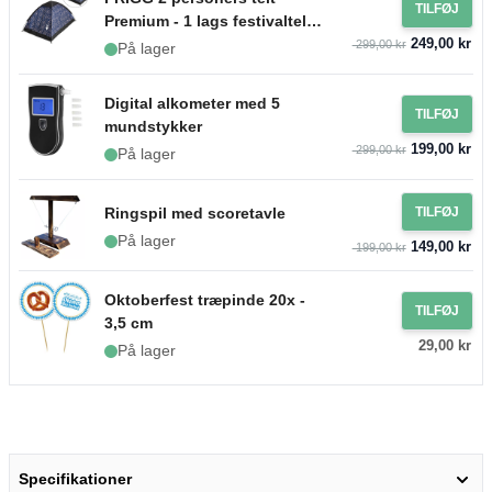
TILFØJ
Premium - 1 lags festivaltelt
249,00 kr
PartyVikings
299,00 kr
På lager
Digital alkometer med 5
TILFØJ
mundstykker
199,00 kr
299,00 kr
På lager
Ringspil med scoretavle
TILFØJ
På lager
149,00 kr
199,00 kr
Oktoberfest træpinde 20x -
TILFØJ
3,5 cm
29,00 kr
På lager
Specifikationer