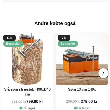
Andre købte også
11%
7%
Bestseller
Bestseller
Slå søm i træstub H90xD40
Søm 13 cm 140x
cm
799,00 kr
279,00 kr
899,00 kr
299,00 kr
På lager
På lager