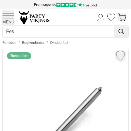
Fremragende
MENU
Skip to Content
Forsiden
/
Begivenheder
/
Oktoberfest
Bestseller