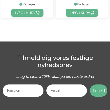
På lager
På lager
LÆG I KURV
LÆG I KURV
Tilmeld dig vores festlige
nyhedsbrev
... og f
å ekstra 10% rabat på din næste ordre!
Tilmeld