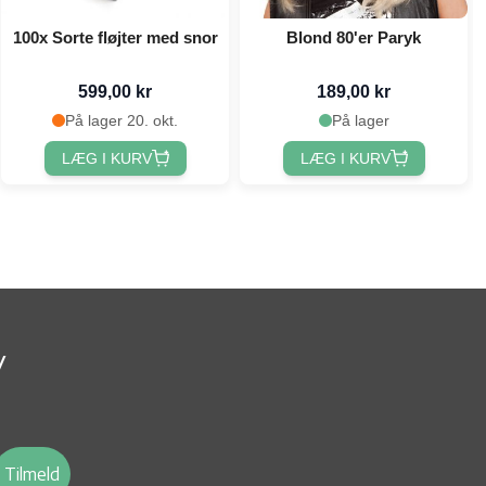
100x Sorte fløjter med snor
Blond 80'er Paryk
599,00 kr
189,00 kr
På lager 20. okt.
På lager
LÆG I KURV
LÆG I KURV
v
Tilmeld