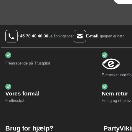
+45 70 40 40 30
E-mail
Hjælpen er nær
Se åbningstider
Fremragende på Trustpilot
E-mærket certific
Vores formål
Nem retur
Fællesskab
Hurtig og effektiv 
Brug for hjælp?
PartyVik