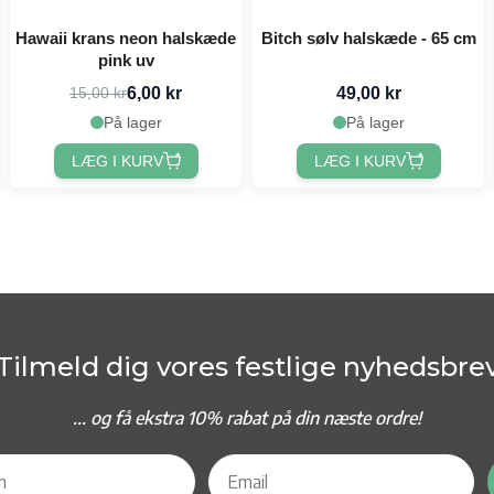
Hawaii krans neon halskæde
Bitch sølv halskæde - 65 cm
pink uv
6,00 kr
49,00 kr
15,00 kr
På lager
På lager
LÆG I KURV
LÆG I KURV
Tilmeld dig vores festlige nyhedsbre
... og f
å ekstra 10% rabat på din næste ordre!