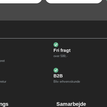
Fri fragt
over 599,-
eret
B2B
retur
Bliv erhvervskunde
ings
Samarbejde