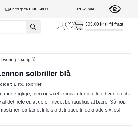
Fri fragt fra DKK 599.00
B2B-kunde
Toggle minicart, Cart is empty
599,00 kr til fri fragt
 levering tirsdag
ennon solbriller blå
older:
1 stk. solbriller
n moderigtige, men også et komisk element til ethvert outfit -
 af det hele er, at de er meget behagelige at bære. Så hop
askinen og tag et lille skridt tilbage til de glade sixties!