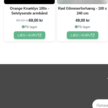
Orange Knæklys 100x -
Rød Glimmerforhæng - 100 x
Selvlysende armbånd
240 cm
69,00 kr
49,00 kr
99,00 kr
På lager
På lager
LÆG I KURV
LÆG I KURV