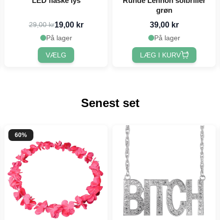
LED flaske lys
Runde Lennon solbriller
grøn
19,00 kr
39,00 kr
29,00 kr
På lager
På lager
VÆLG
LÆG I KURV
Senest set
60%