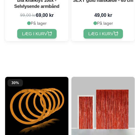
Blå knæklys 100x -
SEXY guld halskæde - 65 cm
Selvlysende armbånd
69,00 kr
49,00 kr
99,00 kr
På lager
På lager
LÆG I KURV
LÆG I KURV
30%