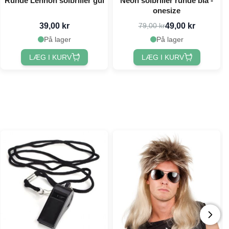
Runde Lennon solbriller gul
Neon solbriller runde blå -
onesize
39,00 kr
49,00 kr
79,00 kr
På lager
På lager
LÆG I KURV
LÆG I KURV