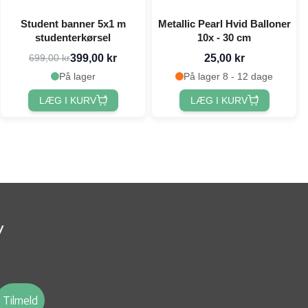
Student banner 5x1 m
Metallic Pearl Hvid Balloner
studenterkørsel
10x - 30 cm
399,00 kr
25,00 kr
699,00 kr
På lager
På lager 8 - 12 dage
LÆG I KURV
LÆG I KURV
v
Tilmeld