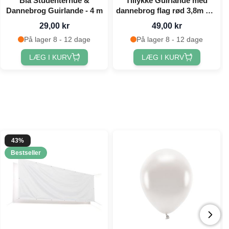
Blå Studenterhue &
Tillykke Guirlande med
Dannebrog Guirlande - 4 m
dannebrog flag rød 3,8m Det
Gamle Apotek
29,00 kr
49,00 kr
På lager 8 - 12 dage
På lager 8 - 12 dage
LÆG I KURV
LÆG I KURV
43%
Bestseller