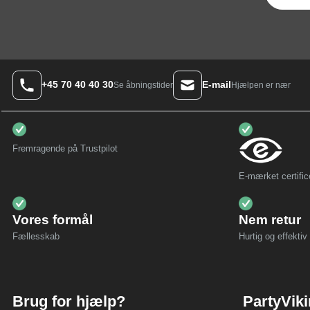
+45 70 40 40 30
E-mail
Hjælpen er nær
Se åbningstider
Fremragende på Trustpilot
E-mærket certific
Vores formål
Nem retur
Fællesskab
Hurtig og effektiv 
Brug for hjælp?
PartyVik