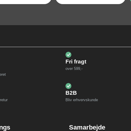
Fri fragt
over 599,-
eret
B2B
retur
Bliv erhvervskunde
ings
Samarbejde