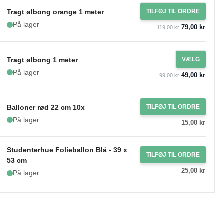
Tragt ølbong orange 1 meter
TILFØJ TIL ORDRE
På lager
79,00 kr
119,00 kr
Tragt ølbong 1 meter
VÆLG
På lager
49,00 kr
99,00 kr
Balloner rød 22 cm 10x
TILFØJ TIL ORDRE
På lager
15,00 kr
Studenterhue Folieballon Blå - 39 x
TILFØJ TIL ORDRE
53 cm
25,00 kr
På lager