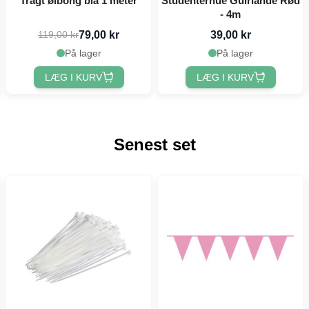
Tragt ølbong blå 1 meter
Studenterhue Guirlande Rød
- 4m
79,00 kr
39,00 kr
119,00 kr
På lager
På lager
LÆG I KURV
LÆG I KURV
Senest set