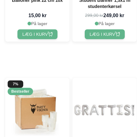
Balloner pink 22 cm 10x
Student Banner 1,5x1 m
studenterkørsel
15,00 kr
249,00 kr
299,00 kr
På lager
På lager
LÆG I KURV
LÆG I KURV
7%
Bestseller