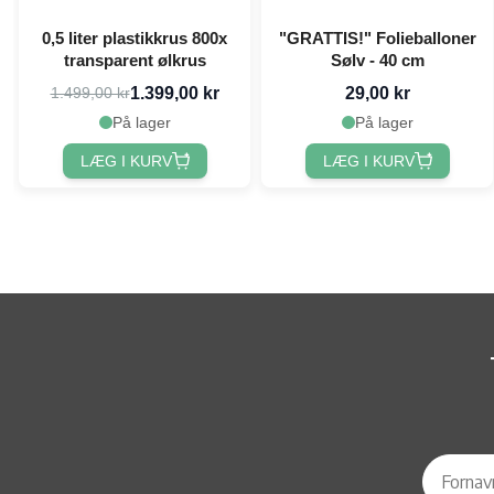
0,5 liter plastikkrus 800x
"GRATTIS!" Folieballoner
transparent ølkrus
Sølv - 40 cm
1.399,00 kr
29,00 kr
1.499,00 kr
På lager
På lager
LÆG I KURV
LÆG I KURV