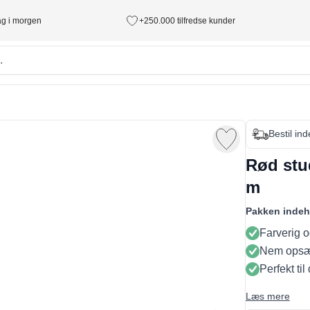
tag i morgen
+250.000 tilfredse kunder
Bestil in
Rød stu
m
Pakken indeh
Farverig 
Nem opsæ
Perfekt til
Læs mere