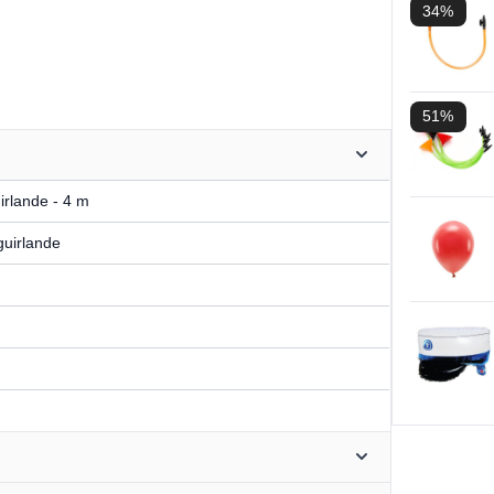
34%
51%
rlande - 4 m
guirlande