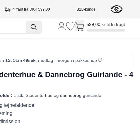
Fri fragt fra DKK 599.00
B2B-kunde
Toggle minicart, Cart is empty
599,00 kr til fri fragt
den
15t 51m 48sek
, modtag i morgen i pakkeshop
denterhue & Dannebrog Guirlande - 4
older:
1 stk. Studenterhue og dannebrog guirlande
og iøjnefaldende
tning
 dimission