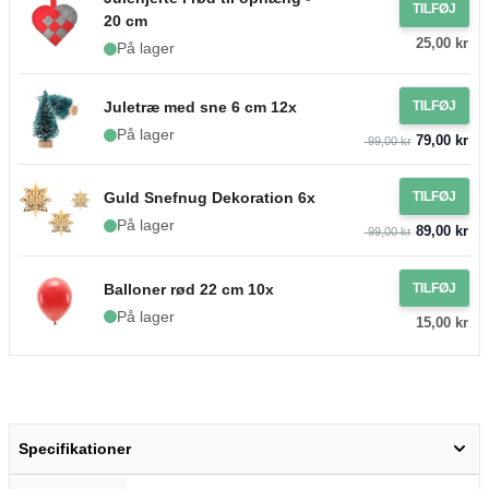
TILFØJ
20 cm
25,00 kr
På lager
Juletræ med sne 6 cm 12x
TILFØJ
På lager
79,00 kr
99,00 kr
Guld Snefnug Dekoration 6x
TILFØJ
På lager
89,00 kr
99,00 kr
Balloner rød 22 cm 10x
TILFØJ
På lager
15,00 kr
Specifikationer