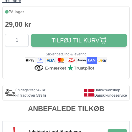
Læs mere
På lager
29,00 kr
Antal
TILFØJ TIL KURV
Sikker betaling & levering
Én dags fragt 42 kr
Dansk webshop
Fri fragt over 599 kr
Dansk kundeservice
ANBEFALEDE TILKØB
Julehjerte i rød til ophæng -