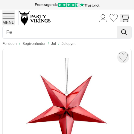
Fremragende
MENU
Skip to Content
Forsiden
/
Begivenheder
/
Jul
/
Julepynt