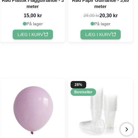
Rød Plastik Flagguirlande - 3
Rød Papir Guirlande - 3,65
meter
meter
15,00 kr
20,30 kr
29,00 kr
På lager
På lager
LÆG I KURV
LÆG I KURV
28%
Bestseller