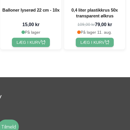
Balloner lyserød 22 cm - 10x
0,4 liter plastikkrus 50x
transparent ølkrus
15,00 kr
79,00 kr
109,00 kr
På lager
På lager 11. aug.
LÆG I KURV
LÆG I KURV
v
Tilmeld