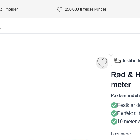
tag i morgen
+250.000 tilfredse kunder
Bestil in
Rød & H
meter
Pakken indeh
Festklar d
Perfekt til
10 meter 
Læs mere