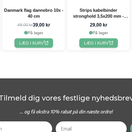
Danmark flag dannebro 10x -
Strips kabelbinder
40 cm
stronghold 3,5x200 mm -
100x
39,00 kr
29,00 kr
49,00 kr
På lager
På lager
LÆG I KURV
LÆG I KURV
Tilmeld dig vores festlige nyhedsbre
... og f
å ekstra 10% rabat på din næste ordre!