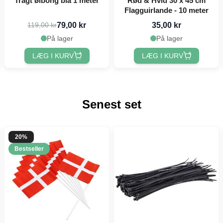
Tragt ølbong blå 1 meter
Rød & Hvid 30 x 45 cm
Flagguirlande - 10 meter
79,00 kr
35,00 kr
119,00 kr
På lager
På lager
LÆG I KURV
LÆG I KURV
Senest set
20%
Bestseller