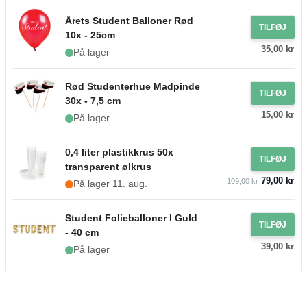
Årets Student Balloner Rød
TILFØJ
10x - 25cm
35,00 kr
På lager
Rød Studenterhue Madpinde
TILFØJ
30x - 7,5 cm
15,00 kr
På lager
0,4 liter plastikkrus 50x
TILFØJ
transparent ølkrus
79,00 kr
109,00 kr
På lager 11. aug.
Student Folieballoner I Guld
TILFØJ
- 40 cm
39,00 kr
På lager