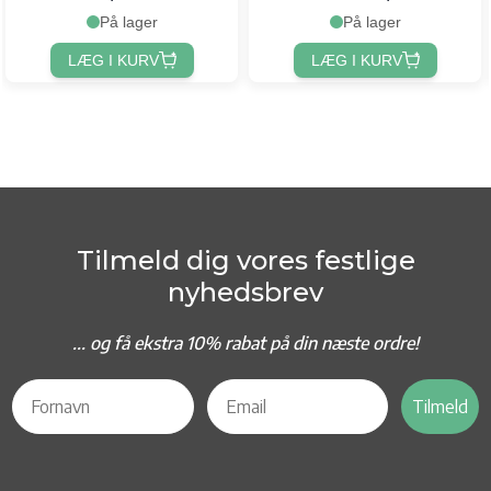
På lager
På lager
LÆG I KURV
LÆG I KURV
Tilmeld dig vores festlige
nyhedsbrev
... og f
å ekstra 10% rabat på din næste ordre!
Tilmeld