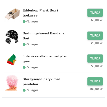
Edderkop Prank Box i
TILFØJ
trækasse
69,00 kr
På lager
Dødningehoved Bandana
TILFØJ
Sort
29,00 kr
På lager
Julenisse alfehue med ører
TILFØJ
grøn
59,00 kr
På lager
Stor lyserød paryk med
TILFØJ
pandehår
189,00 kr
På lager