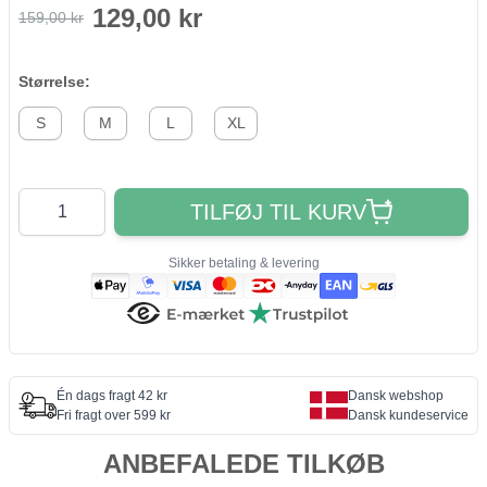
129,00 kr
159,00 kr
Størrelse:
S
M
L
XL
Antal
TILFØJ TIL KURV
Sikker betaling & levering
Én dags fragt 42 kr
Dansk webshop
Fri fragt over 599 kr
Dansk kundeservice
ANBEFALEDE TILKØB