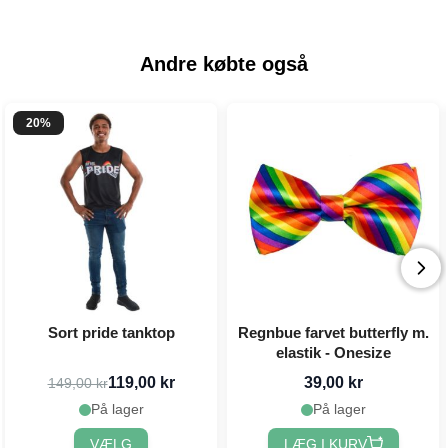
Andre købte også
20%
Sort pride tanktop
Regnbue farvet butterfly m.
elastik - Onesize
119,00 kr
39,00 kr
149,00 kr
På lager
På lager
VÆLG
LÆG I KURV