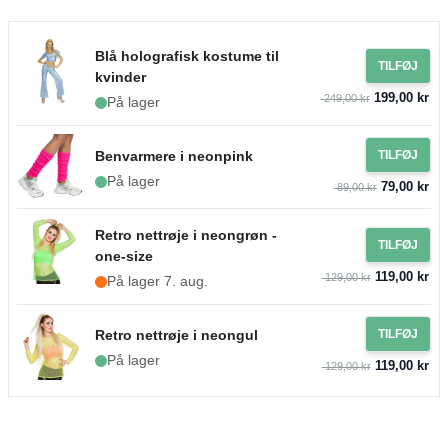
Blå holografisk kostume til
TILFØJ
kvinder
199,00 kr
249,00 kr
På lager
Benvarmere i neonpink
TILFØJ
På lager
79,00 kr
89,00 kr
Retro nettrøje i neongrøn -
TILFØJ
one-size
119,00 kr
129,00 kr
På lager 7. aug.
Retro nettrøje i neongul
TILFØJ
På lager
119,00 kr
129,00 kr