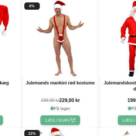
8%
skæg
Julemands mankini rød kostume
Julemandskost
d
229,00 kr
199
249,00 kr
På lager
På
LÆG I KURV
LÆG I
22%