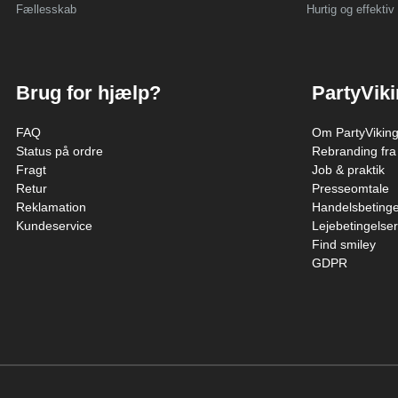
Fællesskab
Hurtig og effektiv 
Brug for hjælp?
PartyVik
FAQ
Om PartyVikin
Status på ordre
Rebranding fra
Fragt
Job & praktik
Retur
Presseomtale
Reklamation
Handelsbetinge
Kundeservice
Lejebetingelser
Find smiley
GDPR