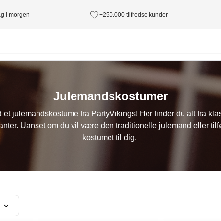
tag i morgen
+250.000 tilfredse kunder
Julemandskostumer
d et julemandskostume fra PartyVikings! Her finder du alt fra kl
anter. Uanset om du vil være den traditionelle julemand eller tilfø
kostumet til dig.