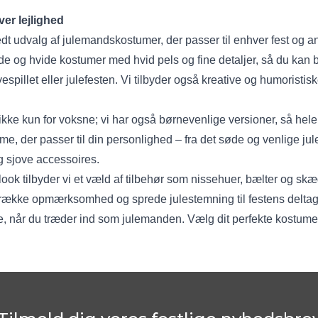
er lejlighed
edt udvalg af julemandskostumer, der passer til enhver fest og a
e og hvide kostumer med hvid pels og fine detaljer, så du kan 
vespillet eller julefesten. Vi tilbyder også kreative og humoristis
ke kun for voksne; vi har også børnevenlige versioner, så hele 
stume, der passer til din personlighed – fra det søde og venlige 
 sjove accessoires.
ook tilbyder vi et væld af tilbehør som nissehuer, bælter og skæ
ltrække opmærksomhed og sprede julestemning til festens deltager
, når du træder ind som julemanden. Vælg dit perfekte kostume 