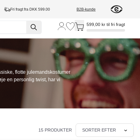
Fri fragt fra DKK 599.00
B2B-kunde
Toggle minicart, Cart is empty
599,00 kr til fri fragt
assiske, flotte julemandskostumer
je en personlig twist, har vi
15 PRODUKTER
SORTER EFTER