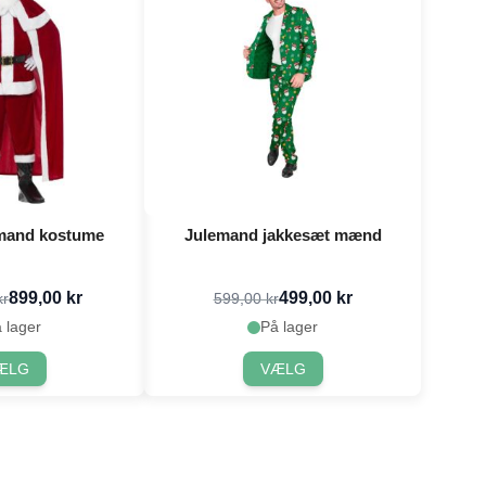
emand kostume
Julemand jakkesæt mænd
899,00 kr
499,00 kr
kr
599,00 kr
 lager
På lager
ÆLG
VÆLG