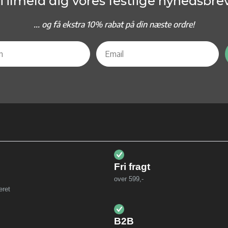
Tilmeld dig vores festlige nyhedsbre
... og f
å ekstra 10% rabat på din næste ordre!
Fri fragt
over 599,-
eret
B2B