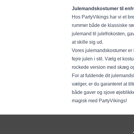
Julemandskostumer til enhv
Hos PartyVikings har vi et br
rummer både de klassiske rød
julemand til julefrokosten, ga
at skille sig ud.
Vores julemandskostumer er ik
fejre julen i stil. Vælg et ko
rockede version med skæg og
For at fuldende dit julemandsl
vælger, er du garanteret at ti
både gaver og sjove øjeblikke
magisk med PartyVikings!