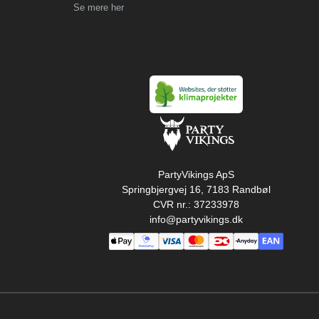
Se mere her
PartyVikings ApS
Springbjergvej 16, 7183 Randbøl
CVR nr.: 37233978
info@partyvikings.dk