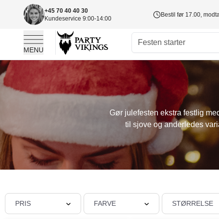
+45 70 40 40 30
Bestil før 17.00, mod
Kundeservice 9:00-14:00
MENU
Skip to Content
Gør julefesten ekstra festlig me
til sjove og anderledes vari
PRIS
FARVE
STØRRELSE