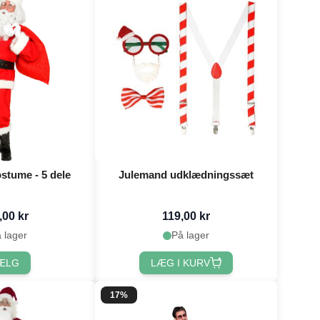
stume - 5 dele
Julemand udklædningssæt
,00 kr
119,00 kr
 lager
På lager
ÆLG
LÆG I KURV
17%