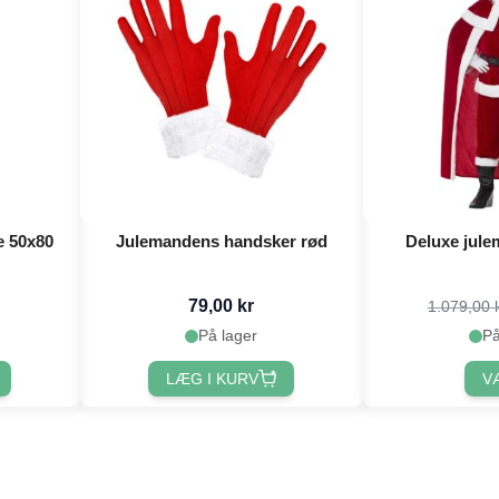
e 50x80
Julemandens handsker rød
Deluxe jul
79,00 kr
1.079,00 
På lager
På
LÆG I KURV
V