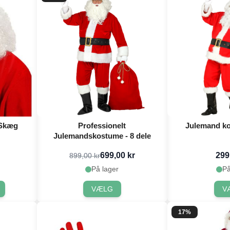
 Skæg
Professionelt
Julemand ko
Julemandskostume - 8 dele
699,00 kr
299
899,00 kr
På lager
På
VÆLG
V
17%