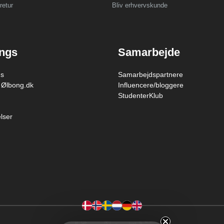
retur
Bliv erhvervskunde
ings
Samarbejde
gs
Samarbejdspartnere
 Ølbong.dk
Influencere/bloggere
StudenterKlub
lser