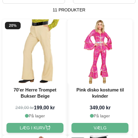
11 PRODUKTER
20%
70'er Herre Trompet
Pink disko kostume til
Bukser Beige
kvinder
199,00 kr
349,00 kr
249,00 kr
På lager
På lager
LÆG I KURV
VÆLG