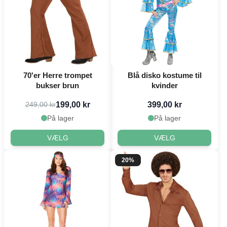
70'er Herre trompet
Blå disko kostume til
bukser brun
kvinder
199,00 kr
399,00 kr
249,00 kr
På lager
På lager
VÆLG
VÆLG
20%