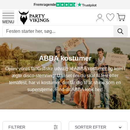
Fremragende
MENU
Skip to Content
ABBA kostumer
Oplev vores fantastiske udvalg af ABBA kostumer og kom i
ægte disco-stemning! Uanset om du skal til fest eller
temafest, har vi kostumer, der får dig til at shine som en
superstjerne. Find dit ABBA look her!
FILTRER
SORTER EFTER