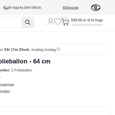
Fri fragt fra DKK 599.00
B2B-kunde
Toggle minicart, Cart is empty
599,00 kr til fri fragt
den
53t 17m 22sek
, modtag tirsdag
lieballon - 64 cm
older:
1 Folieballon
r
l præmier
vinder