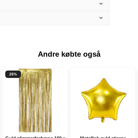
Andre købte også
26%