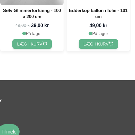
Sølv Glimmerforhæng - 100
Edderkop ballon i folie - 101
x 200 cm
cm
39,00 kr
49,00 kr
49,00 kr
På lager
På lager
LÆG I KURV
LÆG I KURV
v
Tilmeld