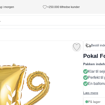
tag i morgen
+250.000 tilfredse kunder
Bestil in
Pokal Fo
Pakken indeh
Klar til sej
Perfekt ti
En ballon
Læs mere
På lager