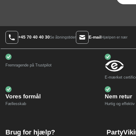
+45 70 40 40 30
E-mail
Hjælpen er nær
Se åbningstider
Fremragende på Trustpilot
E-mærket certific
Vores formål
Nem retur
Fællesskab
Hurtig og effektiv 
Brug for hjælp?
PartyVik