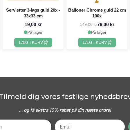
Servietter 3-lags guld 20x -
Balloner Chrome guld 22 cm
33x33 cm
100x
19,00 kr
79,00 kr
149,00 kr
På lager
På lager
LÆG I KURV
LÆG I KURV
Tilmeld dig vores festlige nyhedsbre
... og f
å ekstra 10% rabat på din næste ordre!