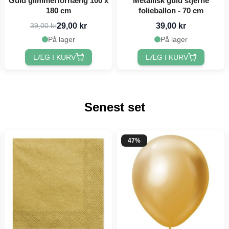
Guld glimmerforhæng 100 x
Metallisk guld stjerne
180 cm
folieballon - 70 cm
29,00 kr
39,00 kr
39,00 kr
På lager
På lager
LÆG I KURV
LÆG I KURV
Senest set
47%