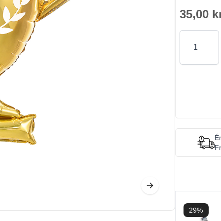
35,00 k
Antal
Én
Fr
29%