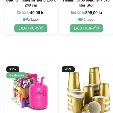
Guld Glimmerforhæng 100 x
Helium til 50 balloner - 370
240 cm
liter Stor
49,00 kr
399,00 kr
59,00 kr
499,00 kr
På lager
På lager
LÆG I KURV
LÆG I KURV
25%
45%
Bestseller