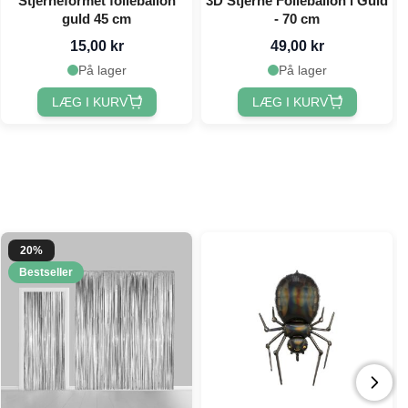
Stjerneformet folieballon
3D Stjerne Folieballon i Guld
guld 45 cm
- 70 cm
15,00 kr
49,00 kr
På lager
På lager
LÆG I KURV
LÆG I KURV
20%
Bestseller