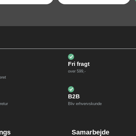
Fri fragt
over 599,-
eret
B2B
retur
Bliv erhvervskunde
ings
Samarbejde