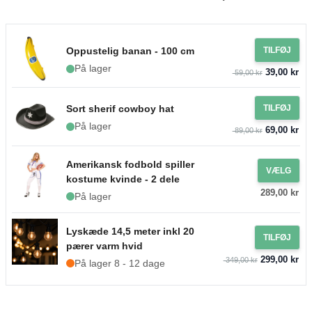
Oppustelig banan - 100 cm
TILFØJ
På lager
39,00 kr
59,00 kr
Sort sherif cowboy hat
TILFØJ
På lager
69,00 kr
89,00 kr
Amerikansk fodbold spiller
VÆLG
kostume kvinde - 2 dele
289,00 kr
På lager
Lyskæde 14,5 meter inkl 20
TILFØJ
pærer varm hvid
299,00 kr
349,00 kr
På lager 8 - 12 dage