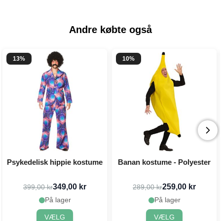
Andre købte også
13%
10%
Psykedelisk hippie kostume
Banan kostume - Polyester
349,00 kr
259,00 kr
399,00 kr
289,00 kr
På lager
På lager
VÆLG
VÆLG