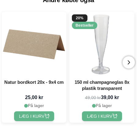
Andre købte også
20%
Bestseller
Natur bordkort 20x - 9x4 cm
150 ml champagneglas 8x
plastik transparent
25,00 kr
39,00 kr
49,00 kr
På lager
På lager
LÆG I KURV
LÆG I KURV