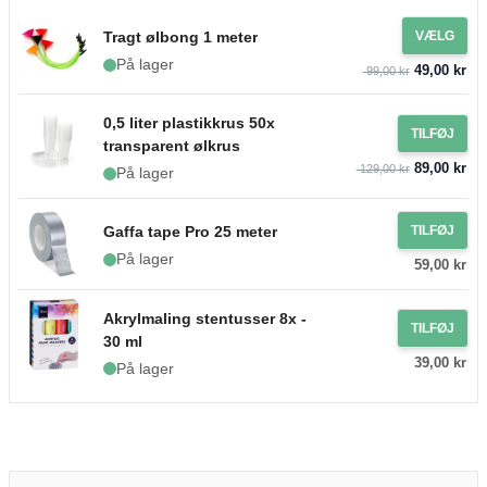
Tragt ølbong 1 meter
VÆLG
På lager
49,00 kr
99,00 kr
0,5 liter plastikkrus 50x
TILFØJ
transparent ølkrus
89,00 kr
129,00 kr
På lager
Gaffa tape Pro 25 meter
TILFØJ
På lager
59,00 kr
Akrylmaling stentusser 8x -
TILFØJ
30 ml
39,00 kr
På lager