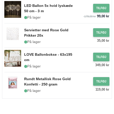
LED Ballon 5x hvid lyskæde
TILFØJ
50 cm - 3 m
99,00 kr
179,00 kr
På lager
Servietter med Rose Gold
TILFØJ
Prikker 20x
35,00 kr
På lager
LOVE Ballonbokse - 63x195
TILFØJ
cm
349,00 kr
På lager
Rundt Metallisk Rose Gold
TILFØJ
Konfetti - 250 gram
119,00 kr
På lager