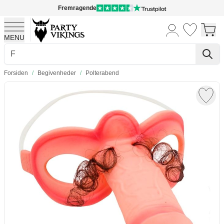
Fremragende
MENU
Skip to Content
Forsiden
/
Begivenheder
/
Polterabend