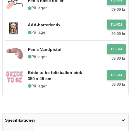
Penis næse briller
TILFØJ
På lager
39,00 kr
AAA-batterier 4x
TILFØJ
På lager
25,00 kr
Penis Vandpistol
TILFØJ
På lager
59,00 kr
Bride to be folieballon pink -
TILFØJ
350 x 45 cm
39,00 kr
På lager
Specifikationer